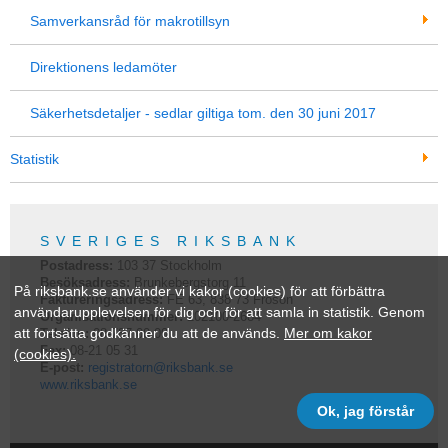
Samverkansråd för makrotillsyn
Direktionens ledamöter
Säkerhetsdetaljer - sedlar giltiga tom. den 30 juni 2017
Statistik
SVERIGES RIKSBANK
Postadress:
103 37
Stockholm
Besöksadress:
Brunkebergstorg 11
På riksbank.se använder vi kakor (cookies) för att förbättra
Faktureringsadress:
FE 63, 838 73 Frösön
användarupplevelsen för dig och för att samla in statistik. Genom
Organisationsnummer:
202100-2684
att fortsätta godkänner du att de används.
Mer om kakor
Telefon:
08-787 00 00
Fax:
08-21 05 31
(cookies).
E-post:
registratorn@riksbank.se
www.riksbank.se
Ok, jag förstår