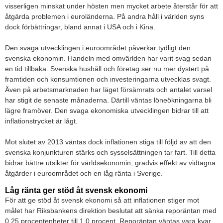
visserligen minskat under hösten men mycket arbete återstår för att
åtgärda problemen i euroländerna. På andra håll i världen syns
dock förbättringar, bland annat i USA och i Kina.
Den svaga utvecklingen i euroområdet påverkar tydligt den
svenska ekonomin. Handeln med omvärlden har varit svag sedan
en tid tillbaka. Svenska hushåll och företag ser nu mer dystert på
framtiden och konsumtionen och investeringarna utvecklas svagt.
Även på arbetsmarknaden har läget försämrats och antalet varsel
har stigit de senaste månaderna. Därtill väntas löneökningarna bli
lägre framöver. Den svaga ekonomiska utvecklingen bidrar till att
inflationstrycket är lågt.
Mot slutet av 2013 väntas dock inflationen stiga till följd av att den
svenska konjunkturen stärks och sysselsättningen tar fart. Till detta
bidrar bättre utsikter för världsekonomin, gradvis effekt av vidtagna
åtgärder i euroområdet och en låg ränta i Sverige.
Låg ränta ger stöd åt svensk ekonomi
För att ge stöd åt svensk ekonomi så att inflationen stiger mot
målet har Riksbankens direktion beslutat att sänka reporäntan med
0,25 procentenheter till 1,0 procent. Reporäntan väntas vara kvar