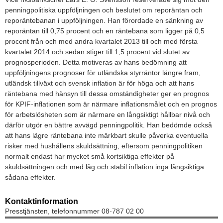
penningpolitiska uppföljningen och beslutet om reporäntan och
reporäntebanan i uppföljningen. Han förordade en sänkning av
reporäntan till 0,75 procent och en räntebana som ligger på 0,5
procent från och med andra kvartalet 2013 till och med första
kvartalet 2014 och sedan stiger till 1,5 procent vid slutet av
prognosperioden. Detta motiveras av hans bedömning att
uppföljningens prognoser för utländska styrräntor längre fram,
utländsk tillväxt och svensk inflation är för höga och att hans
räntebana med hänsyn till dessa omständigheter ger en prognos
för KPIF-inflationen som är närmare inflationsmålet och en prognos
för arbetslösheten som är närmare en långsiktigt hållbar nivå och
därför utgör en bättre avvägd penningpolitik. Han bedömde också
att hans lägre räntebana inte märkbart skulle påverka eventuella
risker med hushållens skuldsättning, eftersom penningpolitiken
normalt endast har mycket små kortsiktiga effekter på
skuldsättningen och med låg och stabil inflation inga långsiktiga
sådana effekter.
Kontaktinformation
Presstjänsten, telefonnummer 08-787 02 00