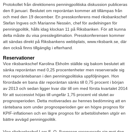
Protokollet från direktionens penningpolitiska diskussion publiceras
den 8 januari. Beslutet om reporäntan kommer att tillämpas från
och med den 19 december. En presskonferens med riksbankschef
Stefan Ingves och Marianne Nessén, chef för avdelningen för
penningpolitik, hålls idag klockan 11 på Riksbanken. För att kunna
delta måste du visa presslegitimation. Presskonferensen kommer
att sändas direkt på Riksbankens webbplats, www.riksbank.se, där
den också finns tillgänglig i efterhand.
Reservationer
Vice riksbankschef Karolina Ekholm ställde sig bakom beslutet att
sänka reporäntan med 0,25 procentenheter men reserverade sig
mot reporäntebanan i den penningpolitiska uppföljningen. Hon
förordade en bana där reporäntan sänks till 0,75 procent i början
av 2013 och sedan ligger kvar där till om med första kvartalet 2014
för att successivt höjas till ungefär 1,75 procent vid slutet av
prognosperioden. Detta motiverades av hennes bedömning att en
räntebana som under prognosperioden ger en högre prognos för
KPIF-inflationen och en lägre prognos för arbetslösheten utgör en
bättre avvägd penningpolitik.
Vice riksbankschef Lars E. O. Svensson reserverade sig mot den