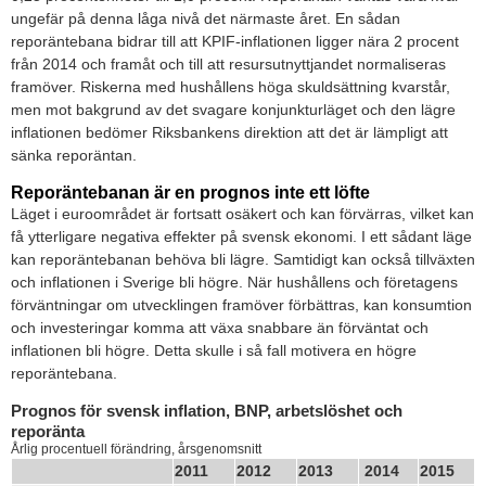
ungefär på denna låga nivå det närmaste året. En sådan
reporäntebana bidrar till att KPIF-inflationen ligger nära 2 procent
från 2014 och framåt och till att resursutnyttjandet normaliseras
framöver. Riskerna med hushållens höga skuldsättning kvarstår,
men mot bakgrund av det svagare konjunkturläget och den lägre
inflationen bedömer Riksbankens direktion att det är lämpligt att
sänka reporäntan.
Reporäntebanan är en prognos inte ett löfte
Läget i euroområdet är fortsatt osäkert och kan förvärras, vilket kan
få ytterligare negativa effekter på svensk ekonomi. I ett sådant läge
kan reporäntebanan behöva bli lägre. Samtidigt kan också tillväxten
och inflationen i Sverige bli högre. När hushållens och företagens
förväntningar om utvecklingen framöver förbättras, kan konsumtion
och investeringar komma att växa snabbare än förväntat och
inflationen bli högre. Detta skulle i så fall motivera en högre
reporäntebana.
Prognos för svensk inflation, BNP, arbetslöshet och
reporänta
Årlig procentuell förändring, årsgenomsnitt
2011
2012
2013
2014
2015