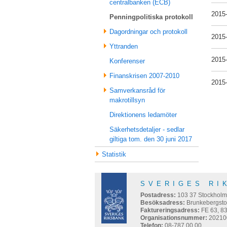
centralbanken (ECB)
2015
Penningpolitiska protokoll
Dagordningar och protokoll
2015
Yttranden
2015
Konferenser
Finanskrisen 2007-2010
2015
Samverkansråd för
makrotillsyn
Direktionens ledamöter
Säkerhetsdetaljer - sedlar
giltiga tom. den 30 juni 2017
Statistik
SVERIGES RI
Postadress:
103 37
Stockhol
Besöksadress:
Brunkebergsto
Faktureringsadress:
FE 63, 8
Organisationsnummer:
20210
Telefon:
08-787 00 00