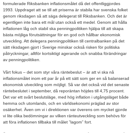
formulerade Riksbanken inflationsmålet då det offentliggjordes
1993. Uppdraget att se till att priserna är stabila har svenska folket
genom riksdagen så att säga delegerat till Riksbanken. Och det är
egentligen inte bara ett mål utan också ett medel. Genom att hålla
inflationen låg och stabil ska penningpolitiken hjälpa till att skapa
bästa möjliga förutsättningar för en god och hållbar ekonomisk
utveckling. Att delegera penningpolitiken till centralbanken på det
sätt riksdagen gjort i Sverige minskar också risken för politiska
påtryckningar, alltför kortsiktigt agerande och snabba förändringar
av penningpolitiken.
Vårt fokus – det som styr våra räntebeslut – är att vi ska nå
inflationsmålet inom ett par år på ett sätt som ger en så balanserad
ekonomisk utveckling som möjligt. Så var det också vid det senaste
räntebeslutet i september, då reporäntan höjdes till 4,75 procent.
Det var ett svårt beslutsläge, med hög inflation i utgångsläget både
hemma och utomlands, och en världsekonomi präglad av stor
osäkerhet. Även om vi i direktionen var överens om mycket gjorde
vi lite olika bedömningar av vilken ränteutveckling som behövs för
att föra inflationen tillbaka till målet ”lagom” fort.