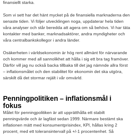
finansiellt starka.
Som vi sett har det hänt mycket på de finansiella marknaderna den
senaste tiden. Vi följer utvecklingen noga, uppdaterar hela tiden
våra analyser och står beredda att agera om så behövs. Vi har täta
kontakter med banker, marknadsaktörer, andra myndigheter och
våra centralbankskollegor i andra länder.
Osäkerheten i världsekonomin är hög rent allmänt för närvarande
och kommer med all sannolikhet att hålla i sig ett bra tag framöver.
Därför vill jag nu också backa tillbaka till det jag nämnde allra först
– inflationsmålet och den stabilitet för ekonomin det ska utgöra,
särskilt då det stormar rejält i vår omvärld.
Penningpolitiken – inflationsmål i
fokus
Målet för penningpolitiken är att upprätthålla ett stabilt
penningvärde och är lagfäst sedan 1999. Närmare bestämt ska
inflationen mätt med konsumentprisindex, KPI, hållas kring 2
procent, med ett toleransintervall på +/-1 procentenhet. Så