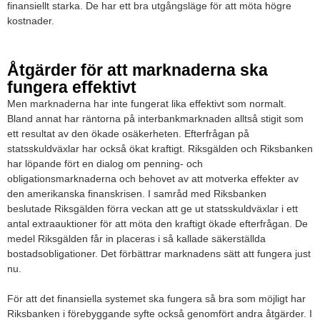
finansiellt starka. De har ett bra utgångsläge för att möta högre
kostnader.
Åtgärder för att marknaderna ska
fungera effektivt
Men marknaderna har inte fungerat lika effektivt som normalt.
Bland annat har räntorna på interbankmarknaden alltså stigit som
ett resultat av den ökade osäkerheten. Efterfrågan på
statsskuldväxlar har också ökat kraftigt. Riksgälden och Riksbanken
har löpande fört en dialog om penning- och
obligationsmarknaderna och behovet av att motverka effekter av
den amerikanska finanskrisen. I samråd med Riksbanken
beslutade Riksgälden förra veckan att ge ut statsskuldväxlar i ett
antal extraauktioner för att möta den kraftigt ökade efterfrågan. De
medel Riksgälden får in placeras i så kallade säkerställda
bostadsobligationer. Det förbättrar marknadens sätt att fungera just
nu.
För att det finansiella systemet ska fungera så bra som möjligt har
Riksbanken i förebyggande syfte också genomfört andra åtgärder. I