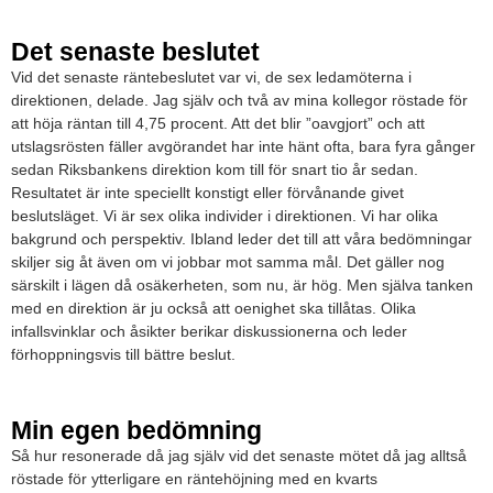
Det senaste beslutet
Vid det senaste räntebeslutet var vi, de sex ledamöterna i
direktionen, delade. Jag själv och två av mina kollegor röstade för
att höja räntan till 4,75 procent. Att det blir ”oavgjort” och att
utslagsrösten fäller avgörandet har inte hänt ofta, bara fyra gånger
sedan Riksbankens direktion kom till för snart tio år sedan.
Resultatet är inte speciellt konstigt eller förvånande givet
beslutsläget. Vi är sex olika individer i direktionen. Vi har olika
bakgrund och perspektiv. Ibland leder det till att våra bedömningar
skiljer sig åt även om vi jobbar mot samma mål. Det gäller nog
särskilt i lägen då osäkerheten, som nu, är hög. Men själva tanken
med en direktion är ju också att oenighet ska tillåtas. Olika
infallsvinklar och åsikter berikar diskussionerna och leder
förhoppningsvis till bättre beslut.
Min egen bedömning
Så hur resonerade då jag själv vid det senaste mötet då jag alltså
röstade för ytterligare en räntehöjning med en kvarts