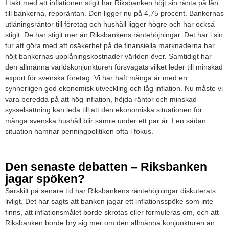
I takt med att inflationen stigit har Riksbanken höjt sin ränta på lån
till bankerna, reporäntan. Den ligger nu på 4,75 procent. Bankernas
utlåningsräntor till företag och hushåll ligger högre och har också
stigit. De har stigit mer än Riksbankens räntehöjningar. Det har i sin
tur att göra med att osäkerhet på de finansiella marknaderna har
höjt bankernas upplåningskostnader världen över. Samtidigt har
den allmänna världskonjunkturen försvagats vilket leder till minskad
export för svenska företag. Vi har haft många år med en
synnerligen god ekonomisk utveckling och låg inflation. Nu måste vi
vara beredda på att hög inflation, höjda räntor och minskad
sysselsättning kan leda till att den ekonomiska situationen för
många svenska hushåll blir sämre under ett par år. I en sådan
situation hamnar penningpolitiken ofta i fokus.
Den senaste debatten – Riksbanken
jagar spöken?
Särskilt på senare tid har Riksbankens räntehöjningar diskuterats
livligt. Det har sagts att banken jagar ett inflationsspöke som inte
finns, att inflationsmålet borde skrotas eller formuleras om, och att
Riksbanken borde bry sig mer om den allmänna konjunkturen än