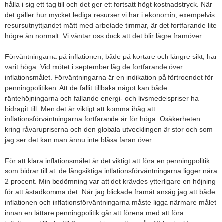
hålla i sig ett tag till och det ger ett fortsatt högt kostnadstryck. När
det gäller hur mycket lediga resurser vi har i ekonomin, exempelvis
resursutnyttjandet mätt med arbetade timmar, är det fortfarande lite
högre än normalt. Vi väntar oss dock att det blir lägre framöver.
Förväntningarna på inflationen, både på kortare och längre sikt, har
varit höga. Vid mötet i september låg de fortfarande över
inflationsmålet. Förväntningarna är en indikation på förtroendet för
penningpolitiken. Att de fallit tillbaka något kan både
räntehöjningarna och fallande energi- och livsmedelspriser ha
bidragit till. Men det är viktigt att komma ihåg att
inflationsförväntningarna fortfarande är för höga. Osäkerheten
kring råvarupriserna och den globala utvecklingen är stor och som
jag ser det kan man ännu inte blåsa faran över.
För att klara inflationsmålet är det viktigt att föra en penningpolitik
som bidrar till att de långsiktiga inflationsförväntningarna ligger nära
2 procent. Min bedömning var att det krävdes ytterligare en höjning
för att åstadkomma det. När jag blickade framåt ansåg jag att både
inflationen och inflationsförväntningarna måste ligga närmare målet
innan en lättare penningpolitik går att förena med att föra