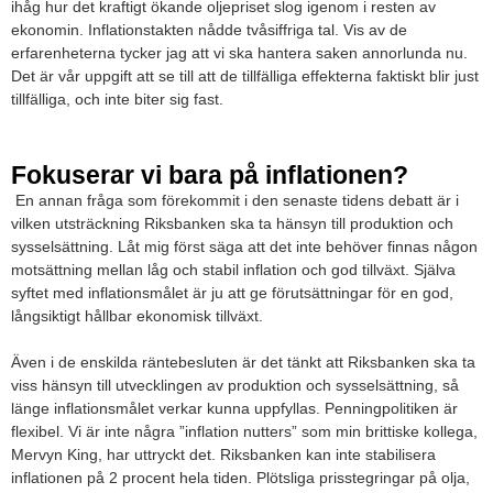
ihåg hur det kraftigt ökande oljepriset slog igenom i resten av
ekonomin. Inflationstakten nådde tvåsiffriga tal. Vis av de
erfarenheterna tycker jag att vi ska hantera saken annorlunda nu.
Det är vår uppgift att se till att de tillfälliga effekterna faktiskt blir just
tillfälliga, och inte biter sig fast.
Fokuserar vi bara på inflationen?
En annan fråga som förekommit i den senaste tidens debatt är i
vilken utsträckning Riksbanken ska ta hänsyn till produktion och
sysselsättning. Låt mig först säga att det inte behöver finnas någon
motsättning mellan låg och stabil inflation och god tillväxt. Själva
syftet med inflationsmålet är ju att ge förutsättningar för en god,
långsiktigt hållbar ekonomisk tillväxt.
Även i de enskilda räntebesluten är det tänkt att Riksbanken ska ta
viss hänsyn till utvecklingen av produktion och sysselsättning, så
länge inflationsmålet verkar kunna uppfyllas. Penningpolitiken är
flexibel. Vi är inte några ”inflation nutters” som min brittiske kollega,
Mervyn King, har uttryckt det. Riksbanken kan inte stabilisera
inflationen på 2 procent hela tiden. Plötsliga prisstegringar på olja,