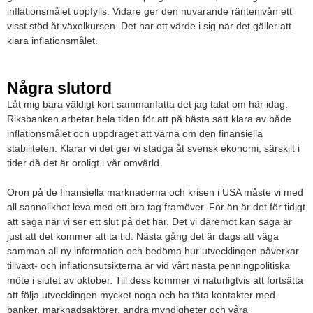
inflationsmålet uppfylls. Vidare ger den nuvarande räntenivån ett
visst stöd åt växelkursen. Det har ett värde i sig när det gäller att
klara inflationsmålet.
Några slutord
Låt mig bara väldigt kort sammanfatta det jag talat om här idag.
Riksbanken arbetar hela tiden för att på bästa sätt klara av både
inflationsmålet och uppdraget att värna om den finansiella
stabiliteten. Klarar vi det ger vi stadga åt svensk ekonomi, särskilt i
tider då det är oroligt i vår omvärld.
Oron på de finansiella marknaderna och krisen i USA måste vi med
all sannolikhet leva med ett bra tag framöver. För än är det för tidigt
att säga när vi ser ett slut på det här. Det vi däremot kan säga är
just att det kommer att ta tid. Nästa gång det är dags att väga
samman all ny information och bedöma hur utvecklingen påverkar
tillväxt- och inflationsutsikterna är vid vårt nästa penningpolitiska
möte i slutet av oktober. Till dess kommer vi naturligtvis att fortsätta
att följa utvecklingen mycket noga och ha täta kontakter med
banker, marknadsaktörer, andra myndigheter och våra