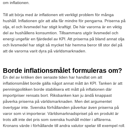
om inflationen.
Till att börja med är inflationen ett verkligt problem för många
hushåll. Inflationen gör att alla får mindre för pengarna. Priserna på
olja, el och livsmedel har stigit kraftigt. De här varorna är en viktig
del av hushållens konsumtion. Tillsammans utgör livsmedel och
energi ungefär en fjärdedel av KPI. Att priserna på bland annat olja
och livsmedel har stigit så mycket här hemma beror till stor del på
att de varorna varit dyra på världsmarknaden.
Borde inflationsmålet formuleras om?
En del av kritiken den senaste tiden har handlat om att
inflationsmålet borde gälla något annat mått än KPI. Tanken är att
penningpolitiken borde stabilisera ett mått på inflationen där
importpriser rensats bort. Riksbanken kan ju ändå knappast
påverka priserna på världsmarknaden. Men det argumentet
övertygar inte. Svenska förhållanden påverkar även priserna på
varor som vi importerar. Världsmarknadspriset på en produkt är
trots allt inte det pris som svenska hushåll möter i affärerna.
Kronans värde i förhållande till andra valutor spelar till exempel roll.