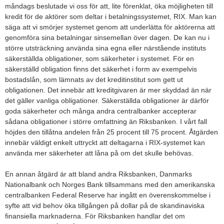
måndags beslutade vi oss för att, lite förenklat, öka möjligheten till
kredit för de aktörer som deltar i betalningssystemet, RIX. Man kan
säga att vi smörjer systemet genom att underlätta för aktörerna att
genomföra sina betalningar sinsemellan över dagen. De kan nu i
större utsträckning använda sina egna eller närstående instituts
säkerställda obligationer, som säkerheter i systemet. För en
säkerställd obligation finns det säkerhet i form av exempelvis
bostadslån, som lämnats av det kreditinstitut som gett ut
obligationen. Det innebär att kreditgivaren är mer skyddad än när
det gäller vanliga obligationer. Säkerställda obligationer är därför
goda säkerheter och många andra centralbanker accepterar
sådana obligationer i större omfattning än Riksbanken. I vårt fall
höjdes den tillåtna andelen från 25 procent till 75 procent. Åtgärden
innebär väldigt enkelt uttryckt att deltagarna i RIX-systemet kan
använda mer säkerheter att låna på om det skulle behövas.
En annan åtgärd är att bland andra Riksbanken, Danmarks
Nationalbank och Norges Bank tillsammans med den amerikanska
centralbanken Federal Reserve har ingått en överenskommelse i
syfte att vid behov öka tillgången på dollar på de skandinaviska
finansiella marknaderna. För Riksbanken handlar det om