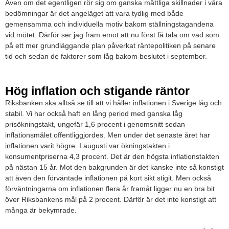
Även om det egentligen rör sig om ganska måttliga skillnader i våra
bedömningar är det angeläget att vara tydlig med både
gemensamma och individuella motiv bakom ställningstagandena
vid mötet. Därför ser jag fram emot att nu först få tala om vad som
på ett mer grundläggande plan påverkat räntepolitiken på senare
tid och sedan de faktorer som låg bakom beslutet i september.
Hög inflation och stigande räntor
Riksbanken ska alltså se till att vi håller inflationen i Sverige låg och
stabil. Vi har också haft en lång period med ganska låg
prisökningstakt, ungefär 1,6 procent i genomsnitt sedan
inflationsmålet offentliggjordes. Men under det senaste året har
inflationen varit högre. I augusti var ökningstakten i
konsumentpriserna 4,3 procent. Det är den högsta inflationstakten
på nästan 15 år. Mot den bakgrunden är det kanske inte så konstigt
att även den förväntade inflationen på kort sikt stigit. Men också
förväntningarna om inflationen flera år framåt ligger nu en bra bit
över Riksbankens mål på 2 procent. Därför är det inte konstigt att
många är bekymrade.