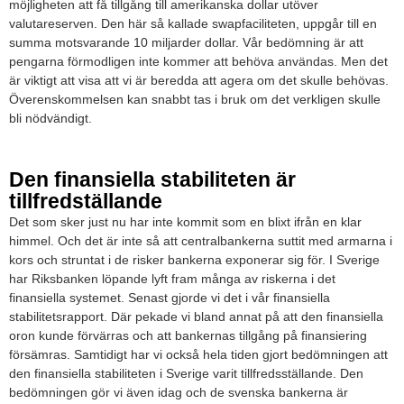
möjligheten att få tillgång till amerikanska dollar utöver
valutareserven. Den här så kallade swapfaciliteten, uppgår till en
summa motsvarande 10 miljarder dollar. Vår bedömning är att
pengarna förmodligen inte kommer att behöva användas. Men det
är viktigt att visa att vi är beredda att agera om det skulle behövas.
Överenskommelsen kan snabbt tas i bruk om det verkligen skulle
bli nödvändigt.
Den finansiella stabiliteten är
tillfredställande
Det som sker just nu har inte kommit som en blixt ifrån en klar
himmel. Och det är inte så att centralbankerna suttit med armarna i
kors och struntat i de risker bankerna exponerar sig för. I Sverige
har Riksbanken löpande lyft fram många av riskerna i det
finansiella systemet. Senast gjorde vi det i vår finansiella
stabilitetsrapport. Där pekade vi bland annat på att den finansiella
oron kunde förvärras och att bankernas tillgång på finansiering
försämras. Samtidigt har vi också hela tiden gjort bedömningen att
den finansiella stabiliteten i Sverige varit tillfredsställande. Den
bedömningen gör vi även idag och de svenska bankerna är