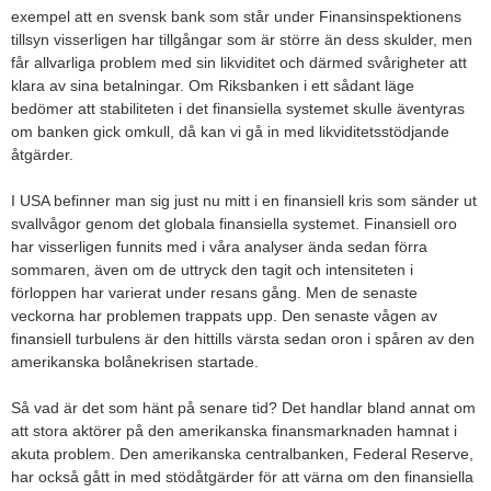
exempel att en svensk bank som står under Finansinspektionens
tillsyn visserligen har tillgångar som är större än dess skulder, men
får allvarliga problem med sin likviditet och därmed svårigheter att
klara av sina betalningar. Om Riksbanken i ett sådant läge
bedömer att stabiliteten i det finansiella systemet skulle äventyras
om banken gick omkull, då kan vi gå in med likviditetsstödjande
åtgärder.
I USA befinner man sig just nu mitt i en finansiell kris som sänder ut
svallvågor genom det globala finansiella systemet. Finansiell oro
har visserligen funnits med i våra analyser ända sedan förra
sommaren, även om de uttryck den tagit och intensiteten i
förloppen har varierat under resans gång. Men de senaste
veckorna har problemen trappats upp. Den senaste vågen av
finansiell turbulens är den hittills värsta sedan oron i spåren av den
amerikanska bolånekrisen startade.
Så vad är det som hänt på senare tid? Det handlar bland annat om
att stora aktörer på den amerikanska finansmarknaden hamnat i
akuta problem. Den amerikanska centralbanken, Federal Reserve,
har också gått in med stödåtgärder för att värna om den finansiella