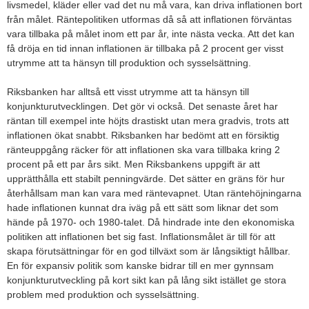
livsmedel, kläder eller vad det nu må vara, kan driva inflationen bort
från målet. Räntepolitiken utformas då så att inflationen förväntas
vara tillbaka på målet inom ett par år, inte nästa vecka. Att det kan
få dröja en tid innan inflationen är tillbaka på 2 procent ger visst
utrymme att ta hänsyn till produktion och sysselsättning.
Riksbanken har alltså ett visst utrymme att ta hänsyn till
konjunkturutvecklingen. Det gör vi också. Det senaste året har
räntan till exempel inte höjts drastiskt utan mera gradvis, trots att
inflationen ökat snabbt. Riksbanken har bedömt att en försiktig
ränteuppgång räcker för att inflationen ska vara tillbaka kring 2
procent på ett par års sikt. Men Riksbankens uppgift är att
upprätthålla ett stabilt penningvärde. Det sätter en gräns för hur
återhållsam man kan vara med räntevapnet. Utan räntehöjningarna
hade inflationen kunnat dra iväg på ett sätt som liknar det som
hände på 1970- och 1980-talet. Då hindrade inte den ekonomiska
politiken att inflationen bet sig fast. Inflationsmålet är till för att
skapa förutsättningar för en god tillväxt som är långsiktigt hållbar.
En för expansiv politik som kanske bidrar till en mer gynnsam
konjunkturutveckling på kort sikt kan på lång sikt istället ge stora
problem med produktion och sysselsättning.