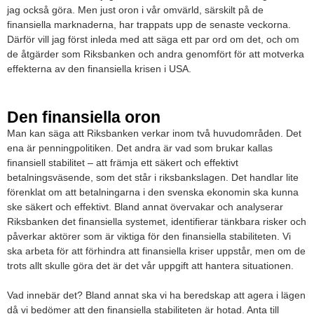
jag också göra. Men just oron i vår omvärld, särskilt på de
finansiella marknaderna, har trappats upp de senaste veckorna.
Därför vill jag först inleda med att säga ett par ord om det, och om
de åtgärder som Riksbanken och andra genomfört för att motverka
effekterna av den finansiella krisen i USA.
Den finansiella oron
Man kan säga att Riksbanken verkar inom två huvudområden. Det
ena är penningpolitiken. Det andra är vad som brukar kallas
finansiell stabilitet – att främja ett säkert och effektivt
betalningsväsende, som det står i riksbankslagen. Det handlar lite
förenklat om att betalningarna i den svenska ekonomin ska kunna
ske säkert och effektivt. Bland annat övervakar och analyserar
Riksbanken det finansiella systemet, identifierar tänkbara risker och
påverkar aktörer som är viktiga för den finansiella stabiliteten. Vi
ska arbeta för att förhindra att finansiella kriser uppstår, men om de
trots allt skulle göra det är det vår uppgift att hantera situationen.
Vad innebär det? Bland annat ska vi ha beredskap att agera i lägen
då vi bedömer att den finansiella stabiliteten är hotad. Anta till