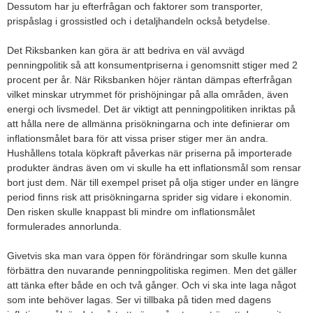
Dessutom har ju efterfrågan och faktorer som transporter,
prispåslag i grossistled och i detaljhandeln också betydelse.
Det Riksbanken kan göra är att bedriva en väl avvägd
penningpolitik så att konsumentpriserna i genomsnitt stiger med 2
procent per år. När Riksbanken höjer räntan dämpas efterfrågan
vilket minskar utrymmet för prishöjningar på alla områden, även
energi och livsmedel. Det är viktigt att penningpolitiken inriktas på
att hålla nere de allmänna prisökningarna och inte definierar om
inflationsmålet bara för att vissa priser stiger mer än andra.
Hushållens totala köpkraft påverkas när priserna på importerade
produkter ändras även om vi skulle ha ett inflationsmål som rensar
bort just dem. När till exempel priset på olja stiger under en längre
period finns risk att prisökningarna sprider sig vidare i ekonomin.
Den risken skulle knappast bli mindre om inflationsmålet
formulerades annorlunda.
Givetvis ska man vara öppen för förändringar som skulle kunna
förbättra den nuvarande penningpolitiska regimen. Men det gäller
att tänka efter både en och två gånger. Och vi ska inte laga något
som inte behöver lagas. Ser vi tillbaka på tiden med dagens