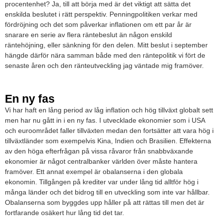
procentenhet? Ja, till att börja med är det viktigt att sätta det
enskilda beslutet i rätt perspektiv. Penningpolitiken verkar med
fördröjning och det som påverkar inflationen om ett par år är
snarare en serie av flera räntebeslut än någon enskild
räntehöjning, eller sänkning för den delen. Mitt beslut i september
hängde därför nära samman både med den räntepolitik vi fört de
senaste åren och den ränteutveckling jag väntade mig framöver.
En ny fas
Vi har haft en lång period av låg inflation och hög tillväxt globalt sett
men har nu gått in i en ny fas. I utvecklade ekonomier som i USA
och euroområdet faller tillväxten medan den fortsätter att vara hög i
tillväxtländer som exempelvis Kina, Indien och Brasilien. Effekterna
av den höga efterfrågan på vissa råvaror från snabbväxande
ekonomier är något centralbanker världen över måste hantera
framöver. Ett annat exempel är obalanserna i den globala
ekonomin. Tillgången på krediter var under lång tid alltför hög i
många länder och det bidrog till en utveckling som inte var hållbar.
Obalanserna som byggdes upp håller på att rättas till men det är
fortfarande osäkert hur lång tid det tar.