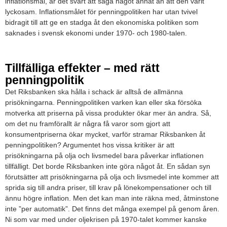
inflationsmål, är det svårt att säga något annat än att den varit
lyckosam. Inflationsmålet för penningpolitiken har utan tvivel
bidragit till att ge en stadga åt den ekonomiska politiken som
saknades i svensk ekonomi under 1970- och 1980-talen.
Tillfälliga effekter – med rätt
penningpolitik
Det Riksbanken ska hålla i schack är alltså de allmänna
prisökningarna. Penningpolitiken varken kan eller ska försöka
motverka att priserna på vissa produkter ökar mer än andra. Så,
om det nu framförallt är några få varor som gjort att
konsumentpriserna ökar mycket, varför stramar Riksbanken åt
penningpolitiken? Argumentet hos vissa kritiker är att
prisökningarna på olja och livsmedel bara påverkar inflationen
tillfälligt. Det borde Riksbanken inte göra något åt. En sådan syn
förutsätter att prisökningarna på olja och livsmedel inte kommer att
sprida sig till andra priser, till krav på lönekompensationer och till
ännu högre inflation. Men det kan man inte räkna med, åtminstone
inte ”per automatik”. Det finns det många exempel på genom åren.
Ni som var med under oljekrisen på 1970-talet kommer kanske