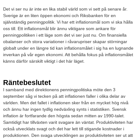
Det vi ser nu är inte en lika stabil värld som vi sett på senare år.
Sverige är en liten öppen ekonomi och Riksbanken för en
självständig penningpolitik. Vi har ett inflationsmål som vi ska hålla
oss till. Ett inflationsmål blir ännu viktigare som ankare för
penningpolitiken i ett läge som det vi ser just nu. Om finansiella
obalanser och stora variationer i råvarupriser skapar störningar
globalt under en längre tid kan inflationsmålet i sig ha en lugnande
inverkan på vår egen ekonomi. Att behålla fokus på inflationsmålet
känns därför särskilt viktigt i det här läget.
Räntebeslutet
I samband med direktionens penningpolitiska möte den 3
september såg vi tecken på att inflationen faller i olika delar av
världen. Men det fallet i inflationen sker från en mycket hög nivå
och ännu har ingen tydlig nedväxling synts i statistiken. Svensk
inflation är fortfarande den högsta sedan mitten av 1990-talet.
Samtidigt har tillväxten varit svagare än väntat. Produktiviteten har
också utvecklats svagt och det har lett till stigande kostnader i
produktionen. Den svaga utvecklingen av produktiviteten ser ut att