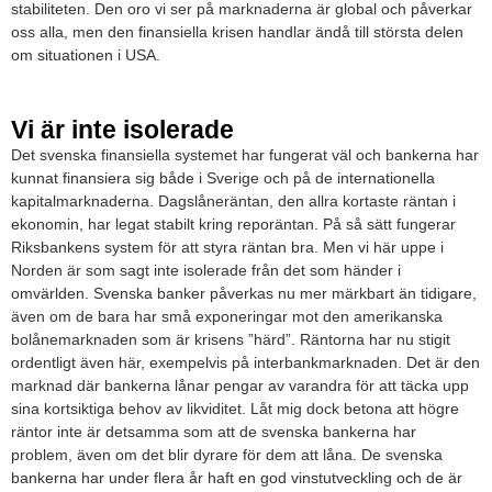
stabiliteten. Den oro vi ser på marknaderna är global och påverkar
oss alla, men den finansiella krisen handlar ändå till största delen
om situationen i USA.
Vi är inte isolerade
Det svenska finansiella systemet har fungerat väl och bankerna har
kunnat finansiera sig både i Sverige och på de internationella
kapitalmarknaderna. Dagslåneräntan, den allra kortaste räntan i
ekonomin, har legat stabilt kring reporäntan. På så sätt fungerar
Riksbankens system för att styra räntan bra. Men vi här uppe i
Norden är som sagt inte isolerade från det som händer i
omvärlden. Svenska banker påverkas nu mer märkbart än tidigare,
även om de bara har små exponeringar mot den amerikanska
bolånemarknaden som är krisens ”härd”. Räntorna har nu stigit
ordentligt även här, exempelvis på interbankmarknaden. Det är den
marknad där bankerna lånar pengar av varandra för att täcka upp
sina kortsiktiga behov av likviditet. Låt mig dock betona att högre
räntor inte är detsamma som att de svenska bankerna har
problem, även om det blir dyrare för dem att låna. De svenska
bankerna har under flera år haft en god vinstutveckling och de är