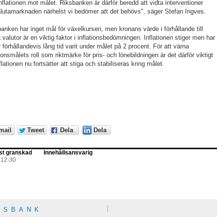
nflationen mot målet. Riksbanken är därför beredd att vidta interventioner
lutamarknaden närhelst vi bedömer att det behövs", säger Stefan Ingves.
anken har inget mål för växelkursen, men kronans värde i förhållande till
 valutor är en viktig faktor i inflationsbedömningen. Inflationen stiger men har
 förhållandevis lång tid varit under målet på 2 procent. För att värna
tionsmålets roll som riktmärke för pris- och lönebildningen är det därför viktigt
nflationen nu fortsätter att stiga och stabiliseras kring målet.
mail
Tweet
Dela
Dela
st granskad
Innehållsansvarig
-12-30
KSBANK