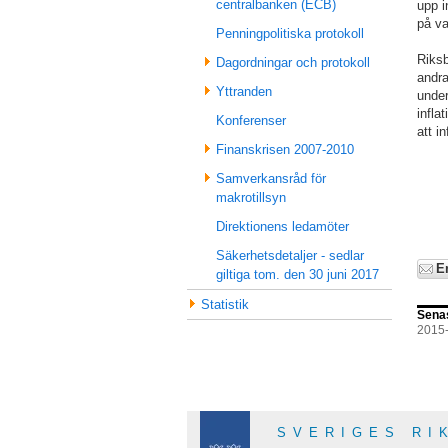
centralbanken (ECB)
upp i
på va
Penningpolitiska protokoll
Riksb
Dagordningar och protokoll
andra
Yttranden
under
infla
Konferenser
att i
Finanskrisen 2007-2010
Samverkansråd för
makrotillsyn
Direktionens ledamöter
Säkerhetsdetaljer - sedlar
E
giltiga tom. den 30 juni 2017
Statistik
Sena
2015
SVERIGES RI