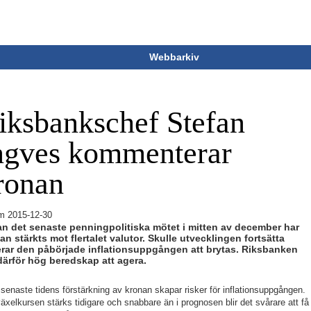
Webbarkiv
iksbankschef Stefan
ngves kommenterar
ronan
m
2015-12-30
n det senaste penningpolitiska mötet i mitten av december har
an stärkts mot flertalet valutor. Skulle utvecklingen fortsätta
erar den påbörjade inflationsuppgången att brytas. Riksbanken
därför hög beredskap att agera.
senaste tidens förstärkning av kronan skapar risker för inflationsuppgången.
xelkursen stärks tidigare och snabbare än i prognosen blir det svårare att få