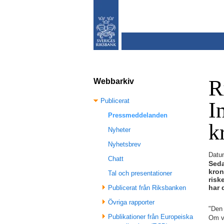
R
Webbarkiv
Publicerat
I
Pressmeddelanden
k
Nyheter
Nyhetsbrev
Datu
Chatt
Seda
kron
Tal och presentationer
risk
har 
Publicerat från Riksbanken
Övriga rapporter
"Den 
Publikationer från Europeiska
Om vä