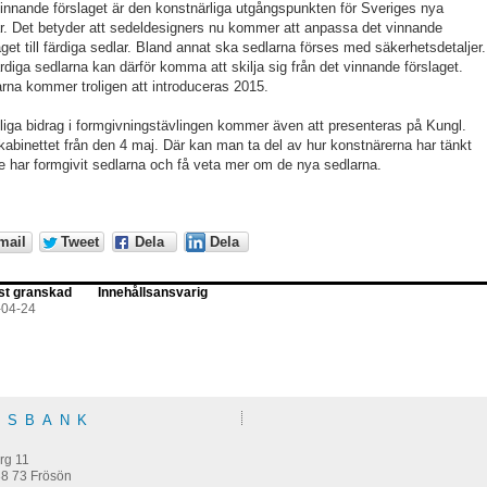
innande förslaget är den konstnärliga utgångspunkten för Sveriges nya
r. Det betyder att sedeldesigners nu kommer att anpassa det vinnande
aget till färdiga sedlar. Bland annat ska sedlarna förses med säkerhetsdetaljer.
rdiga sedlarna kan därför komma att skilja sig från det vinnande förslaget.
rna kommer troligen att introduceras 2015.
iga bidrag i formgivningstävlingen kommer även att presenteras på Kungl.
abinettet från den 4 maj. Där kan man ta del av hur konstnärerna har tänkt
e har formgivit sedlarna och få veta mer om de nya sedlarna.
mail
Tweet
Dela
Dela
st granskad
Innehållsansvarig
-04-24
KSBANK
m
rg 11
38 73 Frösön