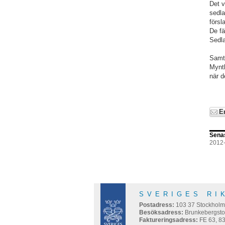
Det v
sedla
försl
De fä
Sedla
Samtl
Myntk
när d
E
Sena
2012
SVERIGES RI
Postadress:
103 37
Stockhol
Besöksadress:
Brunkebergsto
Faktureringsadress:
FE 63, 8