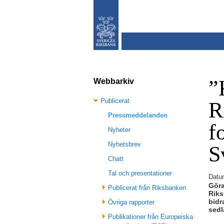
”
Webbarkiv
Publicerat
R
Pressmeddelanden
f
Nyheter
Nyhetsbrev
S
Chatt
Tal och presentationer
Datu
Göra
Publicerat från Riksbanken
Riks
bidr
Övriga rapporter
sedl
Publikationer från Europeiska