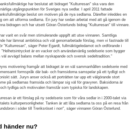
anksfullmäktige har beslutat att bidraget "Kulturresan" ska vara den
närliga utgångspunkten för Sveriges nya sedlar. I april 2011 fattade
anksfullmäktige beslut om motiven på de nya sedlarna. Därefter inleddes en
ng om att utforma sedlarna. En jury har sedan arbetat med att gå igenom de
na bidragen och har utsett Göran Österlunds bidrag "Kulturresan" till vinnare.
har varit en svår men stimulerande uppgift att utse vinnaren. Samtliga
nde har lämnat ambitiösa och väl genomarbetade förslag, men vi fastnade till
för "Kulturresan", säger Peter Egardt, fullmäktigeledamot och ordförande i
. "Helhetsintrycket är en vacker och användarvänlig sedelserie som bygger
 väl avvägd balans mellan nyskapande och svensk sedeltradition."
ryns motivering framgår att bidraget är en väl sammanhållen sedelserie med
emensamt formspråk där bak- och framsidorna samspelar på ett tydligt och
niskt sätt. Juryn anser också att porträtten tar upp ett välgörande stort
me på sedlarnas framsida och lämpar sig väl för gravyren. Baksidorna är
 och tydliga och motivvalen framstår som typiska för landskapen.
urresan är ett förslag på ny sedelserie som för våra sedlar in i 2000-talet via
talets kulturpersonligheter. Tanken är att låta sedlarna ta oss på en resa från
ndsbron i söder till Treriksröset i norr", säger vinnaren Göran Österlund.
d händer nu?