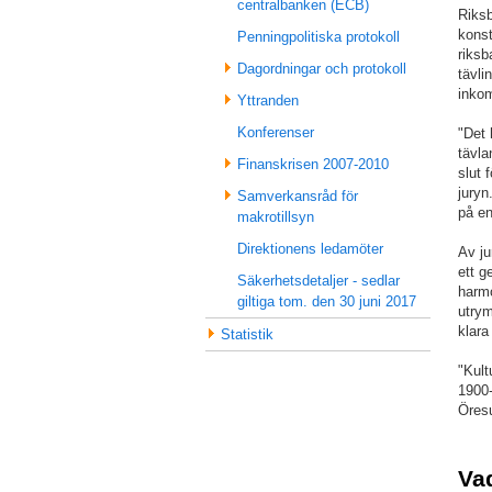
centralbanken (ECB)
Riksb
konst
Penningpolitiska protokoll
riksb
Dagordningar och protokoll
tävli
inkom
Yttranden
Konferenser
"Det 
tävla
Finanskrisen 2007-2010
slut 
juryn
Samverkansråd för
på en
makrotillsyn
Direktionens ledamöter
Av ju
ett g
Säkerhetsdetaljer - sedlar
harmo
giltiga tom. den 30 juni 2017
utrym
klara
Statistik
"Kult
1900-
Öresu
Va