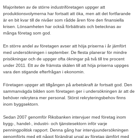
Majoriteten av de större industriföretagen uppger att
produktionsvolymerna har fortsatt att öka, men att det fortfarande
är en bit kvar till de nivåer som rådde åren före den finansiella
krisen. Lönsamheten har också förbättrats och betecknas av
många företag som god.
En större andel av företagen avser att höja priserna i år jämfört
med undersökningen i september. De flesta planerar för mindre
prisökningar och de uppger ofta ökningar på två till tre procent
under 2011. Ett av de främsta skälen till att höja priserna uppges
vara den stigande efterfrågan i ekonomin.
Företagen uppger att tillgången på arbetskraft är fortsatt god. Den
sammanvägda bilden som företagen ger i undersökningen är att de
behöver rekrytera mer personal. Störst rekryteringsbehov finns
inom byggsektorn.
Sedan 2007 genomför Riksbanken intervjuer med företag inom
bygg-, handel-, industri- och tjänstesektorn inför varje
penningpolitisk rapport. Denna gång har intervjuundersökningen
genomförts med ett något förändrat urval av företag jämfört med