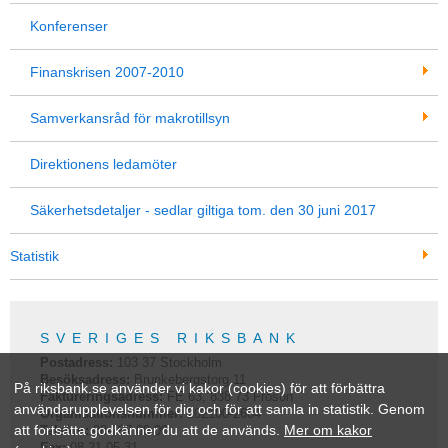
Konferenser
Finanskrisen 2007-2010
Samverkansråd för makrotillsyn
Direktionens ledamöter
Säkerhetsdetaljer - sedlar giltiga tom. den 30 juni 2017
Statistik
SVERIGES RIKSBANK
Postadress:
103 37
Stockholm
Besöksadress:
Brunkebergstorg 11
På riksbank.se använder vi kakor (cookies) för att förbättra
Faktureringsadress:
FE 63, 838 73 Frösön
användarupplevelsen för dig och för att samla in statistik. Genom
Organisationsnummer:
202100-2684
att fortsätta godkänner du att de används.
Mer om kakor
Telefon:
08-787 00 00
Fax:
08-21 05 31