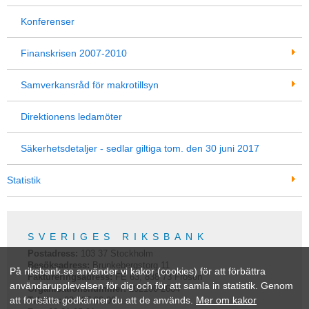
Konferenser
Finanskrisen 2007-2010
Samverkansråd för makrotillsyn
Direktionens ledamöter
Säkerhetsdetaljer - sedlar giltiga tom. den 30 juni 2017
Statistik
SVERIGES RIKSBANK
Postadress:
103 37
Stockholm
Besöksadress:
Brunkebergstorg 11
På riksbank.se använder vi kakor (cookies) för att förbättra
Faktureringsadress:
FE 63, 838 73 Frösön
användarupplevelsen för dig och för att samla in statistik. Genom
Organisationsnummer:
202100-2684
att fortsätta godkänner du att de används.
Mer om kakor
Telefon:
08-787 00 00