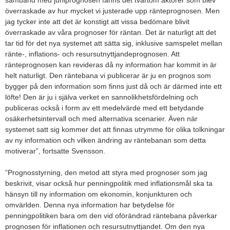
samband med juniprognosen fanns det tvärtom aktörer som blev
överraskade av hur mycket vi justerade upp ränteprognosen. Men
jag tycker inte att det är konstigt att vissa bedömare blivit
överraskade av våra prognoser för räntan. Det är naturligt att det
tar tid för det nya systemet att sätta sig, inklusive samspelet mellan
ränte-, inflations- och resursutnyttjandeprognosen. Att
ränteprognosen kan revideras då ny information har kommit in är
helt naturligt. Den räntebana vi publicerar är ju en prognos som
bygger på den information som finns just då och är därmed inte ett
löfte! Den är ju i själva verket en sannolikhetsfördelning och
publiceras också i form av ett medelvärde med ett betydande
osäkerhetsintervall och med alternativa scenarier. Även när
systemet satt sig kommer det att finnas utrymme för olika tolkningar
av ny information och vilken ändring av räntebanan som detta
motiverar”, fortsatte Svensson.
”Prognosstyrning, den metod att styra med prognoser som jag
beskrivit, visar också hur penningpolitik med inflationsmål ska ta
hänsyn till ny information om ekonomin, konjunkturen och
omvärlden. Denna nya information har betydelse för
penningpolitiken bara om den vid oförändrad räntebana påverkar
prognosen för inflationen och resursutnyttjandet. Om den nya