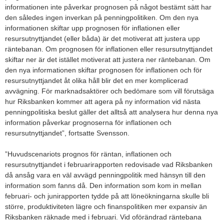
informationen inte påverkar prognosen på något bestämt sätt har
den således ingen inverkan på penningpolitiken. Om den nya
informationen skiftar upp prognosen för inflationen eller
resursutnyttjandet (eller båda) är det motiverat att justera upp
räntebanan. Om prognosen för inflationen eller resursutnyttjandet
skiftar ner är det istället motiverat att justera ner räntebanan. Om
den nya informationen skiftar prognosen för inflationen och för
resursutnyttjandet åt olika håll blir det en mer komplicerad
avvägning. För marknadsaktörer och bedömare som vill förutsäga
hur Riksbanken kommer att agera på ny information vid nästa
penningpolitiska beslut gäller det alltså att analysera hur denna nya
information påverkar prognoserna för inflationen och
resursutnyttjandet”, fortsatte Svensson.
”Huvudscenariots prognos för räntan, inflationen och
resursutnyttjandet i februarirapporten redovisade vad Riksbanken
då ansåg vara en väl avvägd penningpolitik med hänsyn till den
information som fanns då. Den information som kom in mellan
februari- och junirapporten tydde på att löneökningarna skulle bli
större, produktiviteten lägre och finanspolitiken mer expansiv än
Riksbanken räknade med i februari. Vid oförändrad räntebana