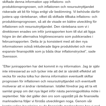
skiftade denna information upp inflations- och
produktionsprognosen, och inflationen och resursutnyttjandet
riskerade att bli för höga enligt vår bedömning. Vi behövde därför
justera upp räntebanan, vilket då skiftade tillbaka inflations- och
produktionsprognosen, så att de visade en bättre utveckling för
inflationen och resursutnyttjandet. Den räntebana som vi i
direktionen enades om inför junirapporten kom till slut att ligga
högre än det alternativa höglönescenario som publicerades i
februarirapporten. Detta är ju konsistent med att den nya
informationen också inkluderade lägre produktivitet och mer
expansiv finanspolitik som ju båda ökar inflationstrycket”, sade
Svensson.
”Efter junirapporten har det kommit in ny information. Jag är själv
inte intresserad av och tycker inte att det är särskilt effektivt att
vecka för vecka tolka hur denna information eventuellt skiftar
prognosen för inflationen och resursutnyttjandet och eventuellt
motiverar att vi ändrar räntebanan. Istället föredrar jag att ta ett
samlat grepp om det nya läget inför nästa penningpolitiska möte i
september. När det gäller den oro som uppstått på de finansiella
marknaderna följer vi förstås utvecklingen noga. Genom vår