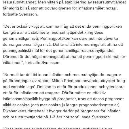
resursutnyttjandet. Men vikten på stabilisering av resursutnyttjandet
får aldrig bli så stor att trovärdigheten för inflationsmålet hotas”,
fortsatte Svensson.
”Det är också viktigt att komma ihåg att det enda penningpolitiken
kan göra är att stabilisera resursutnyttjandet kring dess
genomsnittliga nivå. Penningpolitiken kan däremot inte påverka
denna genomsnittliga nivå. Det är alltså inte meningsfullt att ha ett
penningpolitiskt mål för det genomsnittliga resursutnyttjandet.
Däremot är det högst meningsfullt att ha ett penningpolitiskt mål för
inflationen”, fortsatte Svensson.
”Normalt tar det tid innan inflation och resursutnyttjande reagerar
på förändringar av räntan. Milton Friedman använde uttrycket ’long
and variable lags’. Det kan ta ett år för produktionen och ytterligare
ett år för inflationen att reagera. Därför måste en effektiv
inflationsmålspolitik bygga på prognoser, trots att dessa prognoser
alltid är osäkra (och mer osäkra ju längre prognoshorisonten är).
Riksbankens räntebeslut bygger därför på prognoser för inflation
och resursutnyttjande på 1-3 års horisont”, sade Svensson.