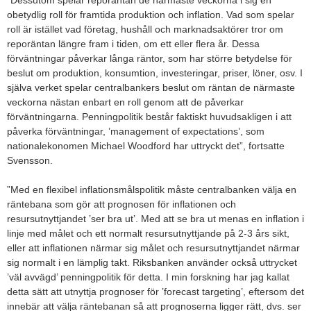
”Dessutom spelar reporäntan de närmaste veckorna i sig en
obetydlig roll för framtida produktion och inflation. Vad som spelar
roll är istället vad företag, hushåll och marknadsaktörer tror om
reporäntan längre fram i tiden, om ett eller flera år. Dessa
förväntningar påverkar långa räntor, som har större betydelse för
beslut om produktion, konsumtion, investeringar, priser, löner, osv. I
själva verket spelar centralbankers beslut om räntan de närmaste
veckorna nästan enbart en roll genom att de påverkar
förväntningarna. Penningpolitik består faktiskt huvudsakligen i att
påverka förväntningar, ’management of expectations’, som
nationalekonomen Michael Woodford har uttryckt det”, fortsatte
Svensson.
”Med en flexibel inflationsmålspolitik måste centralbanken välja en
räntebana som gör att prognosen för inflationen och
resursutnyttjandet ’ser bra ut’. Med att se bra ut menas en inflation i
linje med målet och ett normalt resursutnyttjande på 2-3 års sikt,
eller att inflationen närmar sig målet och resursutnyttjandet närmar
sig normalt i en lämplig takt. Riksbanken använder också uttrycket
’väl avvägd’ penningpolitik för detta. I min forskning har jag kallat
detta sätt att utnyttja prognoser för ’forecast targeting’, eftersom det
innebär att välja räntebanan så att prognoserna ligger rätt, dvs. ser