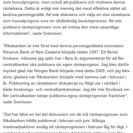
som huvudprognos, men också att publicera och motivera denna
räntebana. Detta är enligt min mening det mest effektiva sättet att
bedriva penningpolitik. Att inte diskutera och välja en viss räntebana
som huvudprognos vore en ofullständig beslutsprocess. Att inte
publicera ränteprognosen vore att mörka den mest väsentliga
informationen”, sade Svensson.
”Riksbanken är inte först med denna penningpolitiska innovation.
Reserve Bank of New Zealand började redan 1997. Ett flertal
forskare, inklusive jag själv, har i flera år argumenterat för att fler
centralbanker ska publicera sin egen ränteprognos. Jag blev därför
mycket glad när Norges Bank började med detta 2005, och jag blev
ännu gladare när Riksbanken började med samma sak i februari i
år. Publicering av räntebanor diskuteras nu flitigt ute i världen i
både forsknings- och centralbankskretsar. Jag blir inte förvånad om
fler centralbanker börjar publicera egna ränteprognoser framöver”,
sade Svensson.
”Det har blivit en hel del diskussion om de två ränteprognoser som
Riksbanken hittills publicerat i februari och juni. Många
marknadsaktörer ansåg att ränteprognosen i februari låg för lågt. I