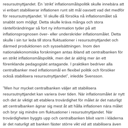
resursutnyttjandet. En ’strikt’ inflationsmålspolitik skulle innebära att
vi enbart stabiliserar inflationen runt sitt mål oavsett vad det medför
för resursutnyttjandet. Vi skulle då försöka nå inflationsmålet så
snabbt som möjligt. Detta skulle kräva många och stora
ränteförändringar så fort ny information tyder på att
inflationsprognosen över- eller underskrider inflationsmålet. Detta
skulle i sin tur leda till stora fluktuationer i resursutnyttjandet och
därmed produktionen och sysselsättningen. Inom den
nationalekonomiska forskningen antas ibland att centralbanken för
en strikt inflationsmålspolitik, men det är aldrig mer än ett
förenklande pedagogiskt antagande. I praktiken bedriver alla
centralbanker med inflationsmål en flexibel politik och försöker
också stabilisera resursutnyttjandet”, inledde Svensson.
”Men hur mycket centralbanken väljer att stabilisera
resursutnyttjandet kan variera över tiden. När inflationsmålet är nytt
och det är viktigt att etablera trovärdighet för målet är det naturligt
att centralbanken ägnar sig mest åt att hålla inflationen nära målet
och bryr sig mindre om fluktuationer i resursutnyttjandet. När
trovärdigheten byggts upp och centralbanken blivit varm i kläderna
är det naturligt att banken fäster större vikt vid att stabilisera även