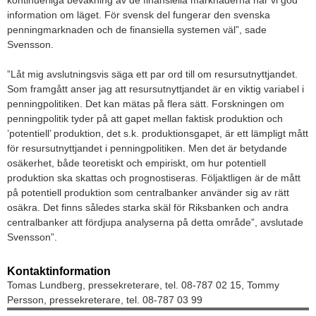
kontinuerliga bevakning av de finansiella marknaderna har vi god
information om läget. För svensk del fungerar den svenska
penningmarknaden och de finansiella systemen väl”, sade
Svensson.
”Låt mig avslutningsvis säga ett par ord till om resursutnyttjandet.
Som framgått anser jag att resursutnyttjandet är en viktig variabel i
penningpolitiken. Det kan mätas på flera sätt. Forskningen om
penningpolitik tyder på att gapet mellan faktisk produktion och
’potentiell’ produktion, det s.k. produktionsgapet, är ett lämpligt mått
för resursutnyttjandet i penningpolitiken. Men det är betydande
osäkerhet, både teoretiskt och empiriskt, om hur potentiell
produktion ska skattas och prognostiseras. Följaktligen är de mått
på potentiell produktion som centralbanker använder sig av rätt
osäkra. Det finns således starka skäl för Riksbanken och andra
centralbanker att fördjupa analyserna på detta område”, avslutade
Svensson”.
Kontaktinformation
Tomas Lundberg, pressekreterare, tel. 08-787 02 15, Tommy
Persson, pressekreterare, tel. 08-787 03 99