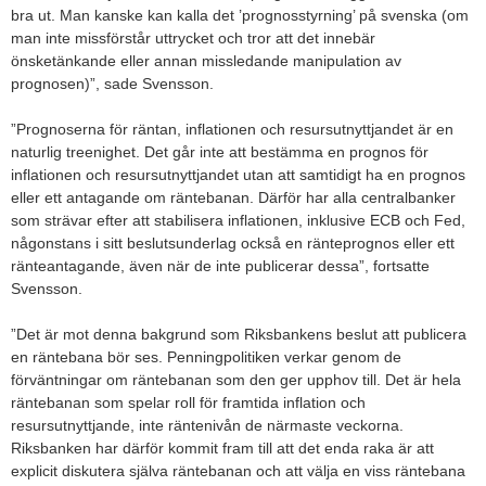
bra ut. Man kanske kan kalla det ’prognosstyrning’ på svenska (om
man inte missförstår uttrycket och tror att det innebär
önsketänkande eller annan missledande manipulation av
prognosen)”, sade Svensson.
”Prognoserna för räntan, inflationen och resursutnyttjandet är en
naturlig treenighet. Det går inte att bestämma en prognos för
inflationen och resursutnyttjandet utan att samtidigt ha en prognos
eller ett antagande om räntebanan. Därför har alla centralbanker
som strävar efter att stabilisera inflationen, inklusive ECB och Fed,
någonstans i sitt beslutsunderlag också en ränteprognos eller ett
ränteantagande, även när de inte publicerar dessa”, fortsatte
Svensson.
”Det är mot denna bakgrund som Riksbankens beslut att publicera
en räntebana bör ses. Penningpolitiken verkar genom de
förväntningar om räntebanan som den ger upphov till. Det är hela
räntebanan som spelar roll för framtida inflation och
resursutnyttjande, inte räntenivån de närmaste veckorna.
Riksbanken har därför kommit fram till att det enda raka är att
explicit diskutera själva räntebanan och att välja en viss räntebana