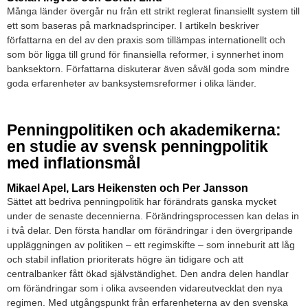
Många länder övergår nu från ett strikt reglerat finansiellt system till
ett som baseras på marknadsprinciper. I artikeln beskriver
författarna en del av den praxis som tillämpas internationellt och
som bör ligga till grund för finansiella reformer, i synnerhet inom
banksektorn. Författarna diskuterar även såväl goda som mindre
goda erfarenheter av banksystemsreformer i olika länder.
Penningpolitiken och akademikerna:
en studie av svensk penningpolitik
med inflationsmål
Mikael Apel, Lars Heikensten och Per Jansson
Sättet att bedriva penningpolitik har förändrats ganska mycket
under de senaste decennierna. Förändringsprocessen kan delas in
i två delar. Den första handlar om förändringar i den övergripande
uppläggningen av politiken – ett regimskifte – som inneburit att låg
och stabil inflation prioriterats högre än tidigare och att
centralbanker fått ökad självständighet. Den andra delen handlar
om förändringar som i olika avseenden vidareutvecklat den nya
regimen. Med utgångspunkt från erfarenheterna av den svenska