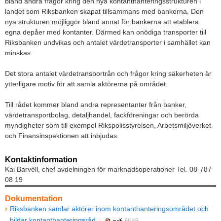
bland andra frågor kring den nya kontanthanteringsstrukturen i
landet som Riksbanken skapat tillsammans med bankerna. Den
nya strukturen möjliggör bland annat för bankerna att etablera
egna depåer med kontanter. Därmed kan onödiga transporter till
Riksbanken undvikas och antalet värdetransporter i samhället kan
minskas.
Det stora antalet värdetransportrån och frågor kring säkerheten är
ytterligare motiv för att samla aktörerna på området.
Till rådet kommer bland andra representanter från banker,
värdetransportbolag, detaljhandel, fackföreningar och berörda
myndigheter som till exempel Rikspolisstyrelsen, Arbetsmiljöverket
och Finansinspektionen att inbjudas.
Kontaktinformation
Kai Barvèll, chef avdelningen för marknadsoperationer Tel. 08-787
08 19
Dokumentation
Riksbanken samlar aktörer inom kontanthanteringsområdet och
bildar kontanthanteringsråd
68 kB