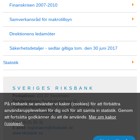
Finanskrisen 2007-2010
Samverkansråd för makrotillsyn
Direktionens ledamöter
Säkerhetsdetaljer - sedlar giltiga tom. den 30 juni 2017
Statistik
SVERIGES RIKSBANK
Postadress:
103 37
Stockholm
Besöksadress:
Brunkebergstorg 11
På riksbank.se använder vi kakor (cookies) för att förbättra
Faktureringsadress:
FE 63, 838 73 Frösön
användarupplevelsen för dig och för att samla in statistik. Genom
Organisationsnummer:
202100-2684
att fortsätta godkänner du att de används.
Mer om kakor
Telefon:
08-787 00 00
Fax:
08-21 05 31
(cookies).
E-post:
registratorn@riksbank.se
www.riksbank.se