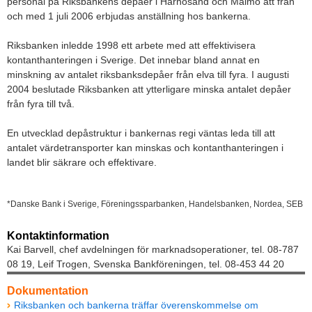
personal på Riksbankens depåer i Härnösand och Malmö att från
och med 1 juli 2006 erbjudas anställning hos bankerna.
Riksbanken inledde 1998 ett arbete med att effektivisera
kontanthanteringen i Sverige. Det innebar bland annat en
minskning av antalet riksbanksdepåer från elva till fyra. I augusti
2004 beslutade Riksbanken att ytterligare minska antalet depåer
från fyra till två.
En utvecklad depåstruktur i bankernas regi väntas leda till att
antalet värdetransporter kan minskas och kontanthanteringen i
landet blir säkrare och effektivare.
*Danske Bank i Sverige, Föreningssparbanken, Handelsbanken, Nordea, SEB
Kontaktinformation
Kai Barvell, chef avdelningen för marknadsoperationer, tel. 08-787
08 19, Leif Trogen, Svenska Bankföreningen, tel. 08-453 44 20
Dokumentation
Riksbanken och bankerna träffar överenskommelse om