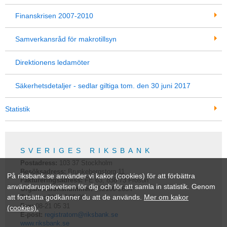
Finanskrisen 2007-2010
Samverkansråd för makrotillsyn
Direktionens ledamöter
Säkerhetsdetaljer - sedlar giltiga tom. den 30 juni 2017
Statistik
SVERIGES RIKSBANK
Postadress:
103 37
Stockholm
Besöksadress:
Brunkebergstorg 11
På riksbank.se använder vi kakor (cookies) för att förbättra
Faktureringsadress:
FE 63, 838 73 Frösön
användarupplevelsen för dig och för att samla in statistik. Genom
Organisationsnummer:
202100-2684
att fortsätta godkänner du att de används.
Mer om kakor
Telefon:
08-787 00 00
Fax:
08-21 05 31
(cookies).
E-post:
registratorn@riksbank.se
www.riksbank.se