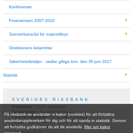
Konferenser
Finanskrisen 2007-2010
Samverkansråd för makrotillsyn
Direktionens ledamöter
Säkerhetsdetaljer - sedlar giltiga tom. den 30 juni 2017
Statistik
SVERIGES RIKSBANK
Postadress:
103 37
Stockholm
Besöksadress:
Brunkebergstorg 11
På riksbank.se använder vi kakor (cookies) för att förbättra
Faktureringsadress:
FE 63, 838 73 Frösön
användarupplevelsen för dig och för att samla in statistik. Genom
Organisationsnummer:
202100-2684
att fortsätta godkänner du att de används.
Mer om kakor
Telefon:
08-787 00 00
Fax:
08-21 05 31