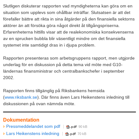
Slutligen diskuterar rapporten vad myndigheterna kan göra om en
situation som upplevs som ohållbar inträffar. Slutsatsen är att det
förefaller bättre att rikta in sina åtgärder på den finansiella sektorns
aktörer än att försöka göra något direkt åt tillgångspriserna.
Erfarenheterna hittills visar att de realekonomiska konsekvenserna
av en sprucken bubbla blir väsentligt mindre om det finansiella
systemet inte samtidigt dras in i djupa problem.
Rapporten presenteras som arbetsgruppens rapport, men utgjorde
underlag för en diskussion på detta tema vid möte med G10-
ländernas finansministrar och centralbankschefer i september
2002.
Rapporten finns tillgänglig på Riksbankens hemsida
(
www.riksbank.se
). Där finns även Lars Heikenstens inledning till
diskussionen på ovan nämnda möte.
Dokumentation
Pressmeddelandet som pdf
90 kB
Lars Heikenstens inledning
70 kB