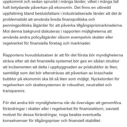
uppkommit och sedan spruckit i många länder, vilket i många fall
haft betydande påverkan på ekonomin. Det finns en utbredd
uppfattning bland beslutsfattare i industrialiserade länder att det är
problematiskt att använda breda finanspolitiska och
penningpolitiska åtgärder för att påverka tillgångsprismarknaderna.
Mot denna bakgrund diskuteras i rapporten möjligheterna att
använda andra policyåtgärder såsom exempelvis skatter eller
regelverket för finansiella företag och marknader.
Rapportens huvudslutsatser är att för det första bör myndigheterna
sträva efter att det finansiella systemet bör ges en sådan struktur
att incitamenten att delta i uppbyggnaden av prisbubblor är liten,
samtidigt som det bör eftersträvas att påverkan av kraschade
bubblor på ekonomin ska bli så liten som möjligt. Nyckelorden för
regelverken och skattesystemen är robusthet, neutralitet och
transparens.
För det andra bör myndigheterna när de överväger att genomföra
förändringar i skatter eller i regelverket för finanssektorn, oavsett
motivet för dessa förändringar, noga beakta eventuella
konsekvenser för tillgångspriser och finansiell stabilitet.