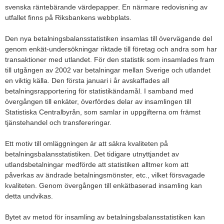
svenska räntebärande värdepapper. En närmare redovisning av
utfallet finns på Riksbankens webbplats.
Den nya betalningsbalansstatistiken insamlas till övervägande del
genom enkät-undersökningar riktade till företag och andra som har
transaktioner med utlandet. För den statistik som insamlades fram
till utgången av 2002 var betalningar mellan Sverige och utlandet
en viktig källa. Den första januari i år avskaffades all
betalningsrapportering för statistikändamål. I samband med
övergången till enkäter, överfördes delar av insamlingen till
Statistiska Centralbyrån, som samlar in uppgifterna om främst
tjänstehandel och transfereringar.
Ett motiv till omläggningen är att säkra kvaliteten på
betalningsbalansstatistiken. Det tidigare utnyttjandet av
utlandsbetalningar medförde att statistiken alltmer kom att
påverkas av ändrade betalningsmönster, etc., vilket försvagade
kvaliteten. Genom övergången till enkätbaserad insamling kan
detta undvikas.
Bytet av metod för insamling av betalningsbalansstatistiken kan