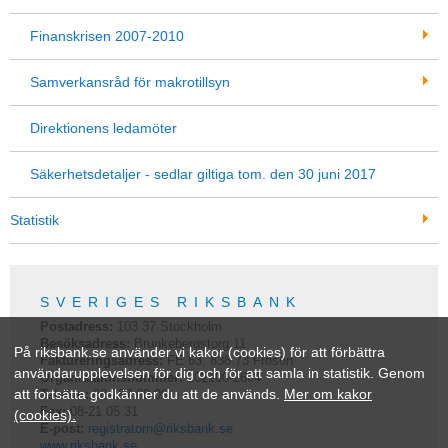
Finanskrisen 2007-2010
Samverkansråd för makrotillsyn
Direktionens ledamöter
Säkerhetsdetaljer - sedlar giltiga tom. den 30 juni 2017
Statistik
SVERIGES RIKSBANK
Postadress:
103 37
Stockholm
Besöksadress:
Brunkebergstorg 11
På riksbank.se använder vi kakor (cookies) för att förbättra
Faktureringsadress:
FE 63, 838 73 Frösön
användarupplevelsen för dig och för att samla in statistik. Genom
Organisationsnummer:
202100-2684
att fortsätta godkänner du att de används.
Mer om kakor
Telefon:
08-787 00 00
Fax:
08-21 05 31
(cookies).
E-post:
registratorn@riksbank.se
www.riksbank.se