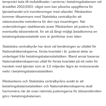
temporärt leda till nivåskillnader i serierna i betalningsbalansen vid
årsskiftet 2002/2003, något som kan påverka uppgifterna för
tjänstehandel och transfereringar med utlandet. Riksbanken
kommer tillsammans med Statistiska centralbyrån att
vidareutveckla metoderna för den nya insamlingen. När
undersökningen stabiliserats avser Riksbanken att justera för
eventuella tidsseriebrott, för att så långt möjligt åstadkomma en
betalningsbalansstatistik som är jämförbar över tiden.
Statistiska centralbyrån har dock vid beräkningen av utfallet för
Nationalräkenskaperna, första kvartalet i år, justerat delar av
underlaget från betalningsbalansstatistiken. Bland annat baseras
Nationalräkenskapernas utfall för första kvartalet på ett netto för
handeln med tjänster som är 3,5 miljarder lägre än motsvarande
netto i betalningsbalansstatistiken.
Riksbankens och Statistiska centralbyråns avsikt är att
betalningsbalansstatistiken och Nationalräkenskaperna skall
harmoniera när de ovan nämnda justeringarna för tidsseriebrotten
görs i betalningsbalansen.