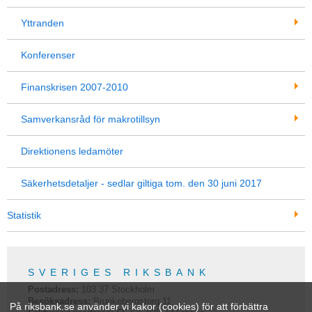
Yttranden
Konferenser
Finanskrisen 2007-2010
Samverkansråd för makrotillsyn
Direktionens ledamöter
Säkerhetsdetaljer - sedlar giltiga tom. den 30 juni 2017
Statistik
SVERIGES RIKSBANK
Postadress:
103 37
Stockholm
Besöksadress:
Brunkebergstorg 11
På riksbank.se använder vi kakor (cookies) för att förbättra