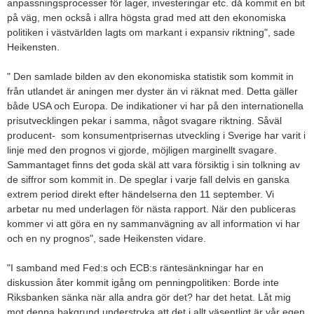
anpassningsprocesser för lager, investeringar etc. då kommit en bit
på väg, men också i allra högsta grad med att den ekonomiska
politiken i västvärlden lagts om markant i expansiv riktning", sade
Heikensten.
" Den samlade bilden av den ekonomiska statistik som kommit in
från utlandet är aningen mer dyster än vi räknat med. Detta gäller
både USA och Europa. De indikationer vi har på den internationella
prisutvecklingen pekar i samma, något svagare riktning. Såväl
producent- som konsumentprisernas utveckling i Sverige har varit i
linje med den prognos vi gjorde, möjligen marginellt svagare.
Sammantaget finns det goda skäl att vara försiktig i sin tolkning av
de siffror som kommit in. De speglar i varje fall delvis en ganska
extrem period direkt efter händelserna den 11 september. Vi
arbetar nu med underlagen för nästa rapport. När den publiceras
kommer vi att göra en ny sammanvägning av all information vi har
och en ny prognos", sade Heikensten vidare.
"I samband med Fed:s och ECB:s räntesänkningar har en
diskussion åter kommit igång om penningpolitiken: Borde inte
Riksbanken sänka när alla andra gör det? har det hetat. Låt mig
mot denna bakgrund understryka att det i allt väsentligt är vår egen