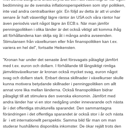
bedömning av de svenska inflationsperspektiven som styr politiken,
inte vad andra centralbanker gör. En följd av detta är att vi under
senare år haft väsentligt lägre räntor än USA och våra räntor har
även periodvis varit något lägre än ECB:s. När man jämför
penningpolitiken i olika länder är det också viktigt att komma ihåg
att förhållandena kan skilja sig åt i många andra avseenden.
Stimulansen från växelkursen eller från finanspolitiken kan t.ex.
variera en hel del", fortsatte Heikensten.
"Kronan har under det senaste året försvagats påtagligt jämfört
med t.ex. euron och dollarn. I förhållande till långsiktigt rimliga
jämviktsväxelkurser är kronan också mycket svag, euron något
svag och dollarn stark. Enbart dessa skillnader i växelkurser skulle
kunna motivera betydande skillnader i penningpolitiken om allt
annat vore lika mellan länderna. Också finanspolitiken bidrar
påtagligt till att stimulera den svenska ekonomin. Jämfört med
andra länder har vi en stor nedgång under innevarande och nästa
år i det offentliga strukturella sparandet. Den sammantagna
förändringen i det offentliga sparandet är också stor i år och nästa
år i ett internationellt perspektiv. Samma bild får man om man
studerar hushållens disponibla inkomster. De ökar rejält trots den