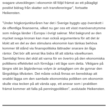
svagare utvecklingen i ekonomin till följd främst av ett påtagligt
positivt bidrag från skatter och transfereringar", fortsatte
Heikensten.
"Under högkonjunkturåren har det i Sverige byggts upp överskott i
de offentliga finanserna, vilket nu ger oss ett visst manöverutrymme
som många länder i Europa i övrigt saknar. Mot bakgrund av den
mycket svaga kronan kan man också argumentera för att det är
klokt att en del av den stimulans ekonomin kan tänkas behöva
kommer till stånd via finanspolitiska lättnader snarare än låga
räntor. Det bör allt annat lika bidra till att stärka växelkursen.
Samtidigt finns det skäl att varna för en övertro på den ekonomiska
politikens effektivitet och förmåga i ett läge som detta. Viktigare på
längre sikt än åtgärdernas volym är antagligen om de gynnar den
långsiktiga tillväxten. Det måste också finnas en beredskap att
snabbt lägga om den samlade ekonomiska politiken om ekonomin
skulle visa tecken på att vända upp, ett ansvar som i praktiken
främst kommer att falla på penningpolitiken", avslutade Heikensten.