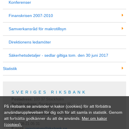
Konferenser
Finanskrisen 2007-2010
Samverkansråd för makrotillsyn
Direktionens ledamöter
Säkerhetsdetaljer - sedlar giltiga tom. den 30 juni 2017
Statistik
SVERIGES RIKSBANK
Postadress:
103 37
Stockholm
Besöksadress:
Brunkebergstorg 11
På riksbank.se använder vi kakor (cookies) för att förbättra
Faktureringsadress:
FE 63, 838 73 Frösön
användarupplevelsen för dig och för att samla in statistik. Genom
Organisationsnummer:
202100-2684
att fortsätta godkänner du att de används.
Mer om kakor
Telefon:
08-787 00 00
Fax:
08-21 05 31
(cookies).
E-post:
registratorn@riksbank.se