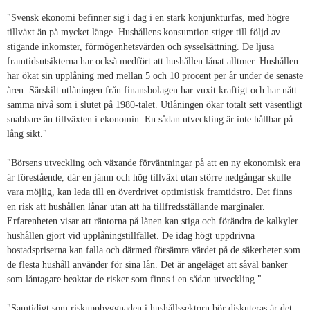
"Svensk ekonomi befinner sig i dag i en stark konjunkturfas, med högre
tillväxt än på mycket länge. Hushållens konsumtion stiger till följd av
stigande inkomster, förmögenhetsvärden och sysselsättning. De ljusa
framtidsutsikterna har också medfört att hushållen lånat alltmer. Hushållen
har ökat sin upplåning med mellan 5 och 10 procent per år under de senaste
åren. Särskilt utlåningen från finansbolagen har vuxit kraftigt och har nått
samma nivå som i slutet på 1980-talet. Utlåningen ökar totalt sett väsentligt
snabbare än tillväxten i ekonomin. En sådan utveckling är inte hållbar på
lång sikt."
"Börsens utveckling och växande förväntningar på att en ny ekonomisk era
är förestående, där en jämn och hög tillväxt utan större nedgångar skulle
vara möjlig, kan leda till en överdrivet optimistisk framtidstro. Det finns
en risk att hushållen lånar utan att ha tillfredsställande marginaler.
Erfarenheten visar att räntorna på lånen kan stiga och förändra de kalkyler
hushållen gjort vid upplåningstillfället. De idag högt uppdrivna
bostadspriserna kan falla och därmed försämra värdet på de säkerheter som
de flesta hushåll använder för sina lån. Det är angeläget att såväl banker
som låntagare beaktar de risker som finns i en sådan utveckling."
"Samtidigt som riskuppbyggnaden i hushållssektorn bör diskuteras är det