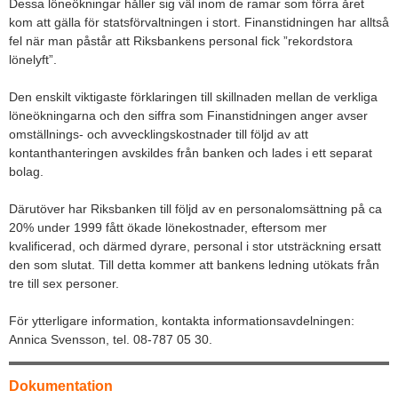
Dessa löneökningar håller sig väl inom de ramar som förra året
kom att gälla för statsförvaltningen i stort. Finanstidningen har alltså
fel när man påstår att Riksbankens personal fick ”rekordstora
lönelyft”.
Den enskilt viktigaste förklaringen till skillnaden mellan de verkliga
löneökningarna och den siffra som Finanstidningen anger avser
omställnings- och avvecklingskostnader till följd av att
kontanthanteringen avskildes från banken och lades i ett separat
bolag.
Därutöver har Riksbanken till följd av en personalomsättning på ca
20% under 1999 fått ökade lönekostnader, eftersom mer
kvalificerad, och därmed dyrare, personal i stor utsträckning ersatt
den som slutat. Till detta kommer att bankens ledning utökats från
tre till sex personer.
För ytterligare information, kontakta informationsavdelningen:
Annica Svensson, tel. 08-787 05 30.
Dokumentation