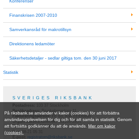
Konferenser
Finanskrisen 2007-2010
Samverkansråd för makrotillsyn
Direktionens ledamöter
Säkerhetsdetaljer - sedlar giltiga tom. den 30 juni 2017
Statistik
SVERIGES RIKSBANK
Postadress:
103 37
Stockholm
Besöksadress:
Brunkebergstorg 11
På riksbank.se använder vi kakor (cookies) för att förbättra
Faktureringsadress:
FE 63, 838 73 Frösön
användarupplevelsen för dig och för att samla in statistik. Genom
Organisationsnummer:
202100-2684
att fortsätta godkänner du att de används.
Mer om kakor
Telefon:
08-787 00 00
Fax:
08-21 05 31
(cookies).
E-post:
registratorn@riksbank.se