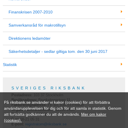
Finanskrisen 2007-2010
Samverkansråd för makrotillsyn
Direktionens ledamöter
Säkerhetsdetaljer - sedlar giltiga tom. den 30 juni 2017
Statistik
SVERIGES RIKSBANK
Postadress:
103 37
Stockholm
Besöksadress:
Brunkebergstorg 11
På riksbank.se använder vi kakor (cookies) för att förbättra
Faktureringsadress:
FE 63, 838 73 Frösön
användarupplevelsen för dig och för att samla in statistik. Genom
Organisationsnummer:
202100-2684
att fortsätta godkänner du att de används.
Mer om kakor
Telefon:
08-787 00 00
Fax:
08-21 05 31
(cookies).
E-post:
registratorn@riksbank.se