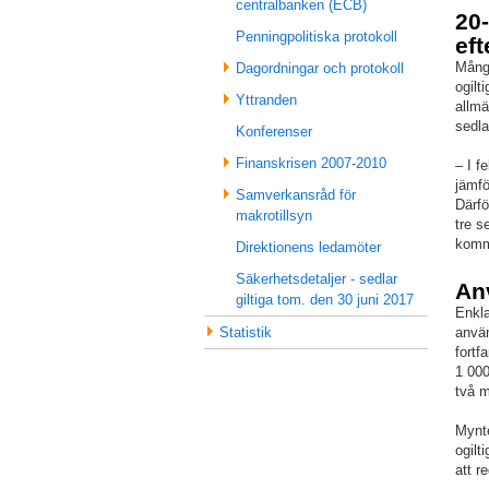
centralbanken (ECB)
20-
Penningpolitiska protokoll
eft
Många
Dagordningar och protokoll
ogilt
Yttranden
allmä
sedla
Konferenser
Finanskrisen 2007-2010
– I f
jämfö
Samverkansråd för
Därfö
makrotillsyn
tre s
komm
Direktionens ledamöter
Säkerhetsdetaljer - sedlar
An
giltiga tom. den 30 juni 2017
Enkla
Statistik
anvä
fortf
1 000
två m
Mynte
ogilt
att r