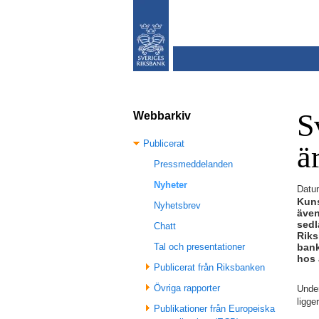
S
Webbarkiv
Publicerat
ä
Pressmeddelanden
Nyheter
Datu
Kuns
Nyhetsbrev
även
sedl
Chatt
Riks
bank
Tal och presentationer
hos 
Publicerat från Riksbanken
Övriga rapporter
Unde
ligge
Publikationer från Europeiska