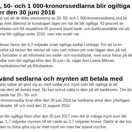
, 50- och 1 000-kronorssedlarna blir ogiltiga
er den 30 juni 2016
 vet att de äldre versionerna av 20- 50- och 1 000-kronorssedlarna ska bli
iga men däremot är kunskapen lägre om när de blir ogiltiga. 43 procent av
nheten och 64 respektive 65 procent bland bank- och butiksanställda vet att
rna blir ogiltiga under 2016, men inte exakt när.
ebruari fanns det 4,3 miljarder snart ogiltiga sedlar i omlopp. För att ta en
relse så räcker det nästan ett varv runt månen om man lägger dem på rad.
r fortsätter vi att informera om sedel- och myntutbytet, med extra fokus på d
edlar som blir ogiltiga efter den 30 juni i år, säger Ann-Leena Mikiver,
unikationschef på Riksbanken.
vänd sedlarna och mynten att betala med
ste sättet att göra sig av med sedlar och mynt som blir ogiltiga är att
nda dem att betala med. Du kan också sätta in dem på ett bankkonto. Om du
arande har 20-, 50- och
-kronorssedlar kvar efter den 30 juni 2016 tar bankerna emot dem ytterligare
ånader, till och med den 31 augusti 2016.
n blir ogiltiga först efter den 30 juni 2017 men det är många mynt som blir
iga, 1,7 miljarder stycken till ett värde av 2,7 miljarder kronor. Därför är det bra
edan nu börja göra sig av med mynt om man har sparat mycket.