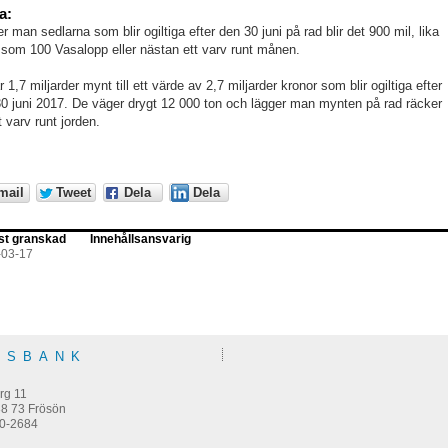
a:
r man sedlarna som blir ogiltiga efter den 30 juni på rad blir det 900 mil, lika
 som 100 Vasalopp eller nästan ett varv runt månen.
r 1,7 miljarder mynt till ett värde av 2,7 miljarder kronor som blir ogiltiga efter
0 juni 2017. De väger drygt 12 000 ton och lägger man mynten på rad räcker
t varv runt jorden.
mail
Tweet
Dela
Dela
st granskad
Innehållsansvarig
-03-17
KSBANK
m
rg 11
38 73 Frösön
0-2684