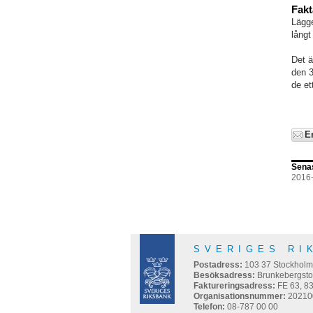
Fakt
Lägge
långt
Det ä
den 3
de et
E
Sena
2016
SVERIGES RI
Postadress:
103 37
Stockhol
Besöksadress:
Brunkebergsto
Faktureringsadress:
FE 63, 8
Organisationsnummer:
20210
Telefon:
08-787 00 00