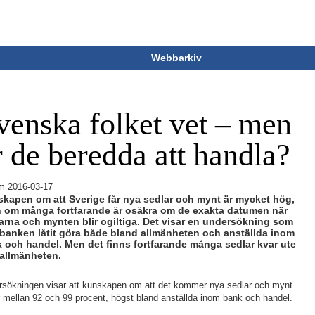
Webbarkiv
venska folket vet – men
r de beredda att handla?
m
2016-03-17
kapen om att Sverige får nya sedlar och mynt är mycket hög,
 om många fortfarande är osäkra om de exakta datumen när
arna och mynten blir ogiltiga. Det visar en undersökning som
banken låtit göra både bland allmänheten och anställda inom
 och handel. Men det finns fortfarande många sedlar kvar ute
allmänheten.
rsökningen visar att kunskapen om att det kommer nya sedlar och mynt
r mellan 92 och 99 procent, högst bland anställda inom bank och handel.