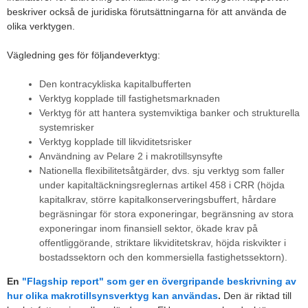
beskriver också de juridiska förutsättningarna för att använda de
olika verktygen.
Vägledning ges för följandeverktyg:
Den kontracykliska kapitalbufferten
Verktyg kopplade till fastighetsmarknaden
Verktyg för att hantera systemviktiga banker och strukturella
systemrisker
Verktyg kopplade till likviditetsrisker
Användning av Pelare 2 i makrotillsynsyfte
Nationella flexibilitetsåtgärder, dvs. sju verktyg som faller
under kapitaltäckningsreglernas artikel 458 i CRR (höjda
kapitalkrav, större kapitalkonserveringsbuffert, hårdare
begräsningar för stora exponeringar, begränsning av stora
exponeringar inom finansiell sektor, ökade krav på
offentliggörande, striktare likviditetskrav, höjda riskvikter i
bostadssektorn och den kommersiella fastighetssektorn).
En
"Flagship report" som ger en övergripande beskrivning av
hur olika makrotillsynsverktyg kan användas
.
Den är riktad till