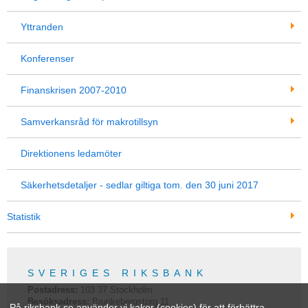
Yttranden
Konferenser
Finanskrisen 2007-2010
Samverkansråd för makrotillsyn
Direktionens ledamöter
Säkerhetsdetaljer - sedlar giltiga tom. den 30 juni 2017
Statistik
SVERIGES RIKSBANK
Postadress:
103 37
Stockholm
Besöksadress:
Brunkebergstorg 11
På riksbank.se använder vi kakor (cookies) för att förbättra