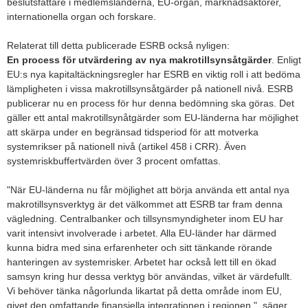
beslutsfattare i medlemsländerna, EU-organ, marknadsaktörer,
internationella organ och forskare.
Relaterat till detta publicerade ESRB också nyligen:
En process för utvärdering av nya makrotillsynsåtgärder
. Enligt
EU:s nya kapitaltäckningsregler har ESRB en viktig roll i att bedöma
lämpligheten i vissa makrotillsynsåtgärder på nationell nivå. ESRB
publicerar nu en process för hur denna bedömning ska göras. Det
gäller ett antal makrotillsynåtgärder som EU-länderna har möjlighet
att skärpa under en begränsad tidsperiod för att motverka
systemrikser på nationell nivå (artikel 458 i CRR). Även
systemriskbuffertvärden över 3 procent omfattas.
"När EU-länderna nu får möjlighet att börja använda ett antal nya
makrotillsynsverktyg är det välkommet att ESRB tar fram denna
vägledning. Centralbanker och tillsynsmyndigheter inom EU har
varit intensivt involverade i arbetet. Alla EU-länder har därmed
kunna bidra med sina erfarenheter och sitt tänkande rörande
hanteringen av systemrisker. Arbetet har också lett till en ökad
samsyn kring hur dessa verktyg bör användas, vilket är värdefullt.
Vi behöver tänka någorlunda likartat på detta område inom EU,
givet den omfattande finansiella integrationen i regionen.", säger