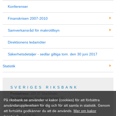
Konferenser
Finanskrisen 2007-2010
Samverkansråd för makrotillsyn
Direktionens ledamöter
Säkerhetsdetaljer - sedlar giltiga tom. den 30 juni 2017
Statistik
SVERIGES RIKSBANK
Postadress:
103 37
Stockholm
Besöksadress:
Brunkebergstorg 11
På riksbank.se använder vi kakor (cookies) för att förbättra
Faktureringsadress:
FE 63, 838 73 Frösön
användarupplevelsen för dig och för att samla in statistik. Genom
Organisationsnummer:
202100-2684
att fortsätta godkänner du att de används.
Mer om kakor
Telefon:
08-787 00 00
Fax:
08-21 05 31