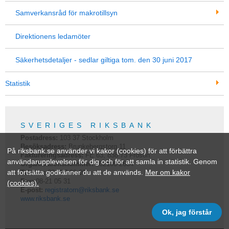
Samverkansråd för makrotillsyn
Direktionens ledamöter
Säkerhetsdetaljer - sedlar giltiga tom. den 30 juni 2017
Statistik
SVERIGES RIKSBANK
Postadress:
103 37
Stockholm
Besöksadress:
Brunkebergstorg 11
På riksbank.se använder vi kakor (cookies) för att förbättra
Faktureringsadress:
FE 63, 838 73 Frösön
användarupplevelsen för dig och för att samla in statistik. Genom
Organisationsnummer:
202100-2684
att fortsätta godkänner du att de används.
Mer om kakor
Telefon:
08-787 00 00
Fax:
08-21 05 31
(cookies).
E-post:
registratorn@riksbank.se
www.riksbank.se
Ok, jag förstår