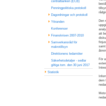
centralbanken (ECB)
bestå
tills
Penningpolitiska protokoll
rådgi
Dagordningar och protokoll
Den r
Yttranden
uppgi
Konferenser
analy
att b
Finanskrisen 2007-2010
disk
finju
Samverkansråd för
samt
makrotillsyn
åtmin
Direktionens ledamöter
För a
Säkerhetsdetaljer - sedlar
exter
giltiga tom. den 30 juni 2017
Intre
Statistik
Infor
dem f
neda
Mots
neda