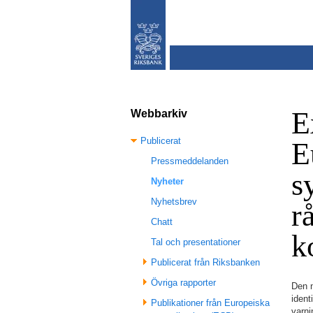
E
Webbarkiv
Publicerat
E
Pressmeddelanden
s
Nyheter
Nyhetsbrev
r
Chatt
k
Tal och presentationer
Publicerat från Riksbanken
Övriga rapporter
Den n
ident
Publikationer från Europeiska
varn