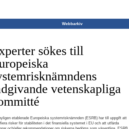
Webbarkiv
xperter sökes till
uropeiska
ystemrisknämndens
ådgivande vetenskapliga
ommitté
yligen etablerade Europeiska systemrisknämnden (ESRB) har till uppgift att
ifiera risker för stabiliteten i det finansiella systemet i EU och att utfärda
ingar och/eller rekommendationer om riskerna bedöms som väsentliga. ESRB