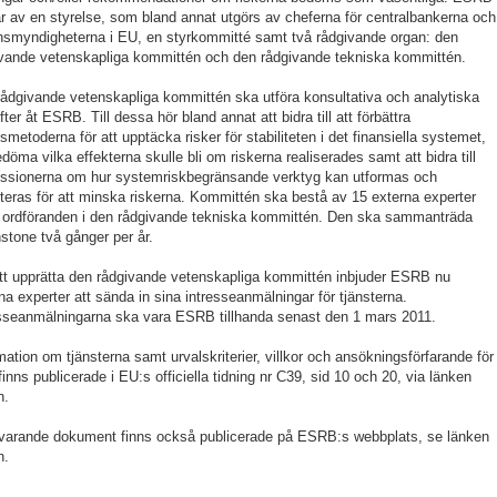
r av en styrelse, som bland annat utgörs av cheferna för centralbankerna och
ynsmyndigheterna i EU, en styrkommitté samt två rådgivande organ: den
vande vetenskapliga kommittén och den rådgivande tekniska kommittén.
ådgivande vetenskapliga kommittén ska utföra konsultativa och analytiska
fter åt ESRB. Till dessa hör bland annat att bidra till att förbättra
smetoderna för att upptäcka risker för stabiliteten i det finansiella systemet,
edöma vilka effekterna skulle bli om riskerna realiserades samt att bidra till
ussionerna om hur systemriskbegränsande verktyg kan utformas och
steras för att minska riskerna. Kommittén ska bestå av 15 externa experter
 ordföranden i den rådgivande tekniska kommittén. Den ska sammanträda
stone två gånger per år.
tt upprätta den rådgivande vetenskapliga kommittén inbjuder ESRB nu
na experter att sända in sina intresseanmälningar för tjänsterna.
sseanmälningarna ska vara ESRB tillhanda senast den 1 mars 2011.
mation om tjänsterna samt urvalskriterier, villkor och ansökningsförfarande för
inns publicerade i EU:s officiella tidning nr C39, sid 10 och 20, via länken
n.
varande dokument finns också publicerade på ESRB:s webbplats, se länken
n.