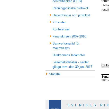
förut
centralbanken (ECB)
Detta
Penningpolitiska protokoll
resul
Dagordningar och protokoll
Yttranden
Konferenser
Finanskrisen 2007-2010
Samverkansråd för
makrotillsyn
Direktionens ledamöter
Säkerhetsdetaljer - sedlar
E
giltiga tom. den 30 juni 2017
Statistik
Sena
2011
SVERIGES RI