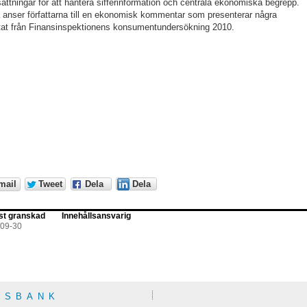
sättningar för att hantera sifferinformation och centrala ekonomiska begrepp.
 anser författarna till en ekonomisk kommentar som presenterar några
tat från Finansinspektionens konsumentundersökning 2010.
mail
Tweet
Dela
Dela
st granskad
Innehållsansvarig
-09-30
KSBANK