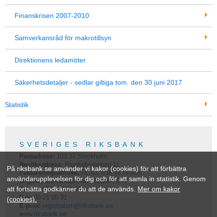
Finanskrisen 2007-2010
Samverkansråd för makrotillsyn
Direktionens ledamöter
Säkerhetsdetaljer - sedlar giltiga tom. den 30 juni 2017
Statistik
SVERIGES RIKSBANK
Postadress:
103 37
Stockholm
Besöksadress:
Brunkebergstorg 11
På riksbank.se använder vi kakor (cookies) för att förbättra
Faktureringsadress:
FE 63, 838 73 Frösön
användarupplevelsen för dig och för att samla in statistik. Genom
Organisationsnummer:
202100-2684
att fortsätta godkänner du att de används.
Mer om kakor
Telefon:
08-787 00 00
Fax:
08-21 05 31
(cookies).
E-post:
registratorn@riksbank.se
www.riksbank.se