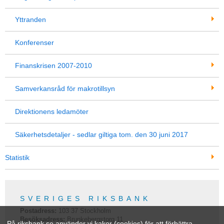
Yttranden
Konferenser
Finanskrisen 2007-2010
Samverkansråd för makrotillsyn
Direktionens ledamöter
Säkerhetsdetaljer - sedlar giltiga tom. den 30 juni 2017
Statistik
SVERIGES RIKSBANK
Postadress:
103 37
Stockholm
Besöksadress:
Brunkebergstorg 11
På riksbank.se använder vi kakor (cookies) för att förbättra