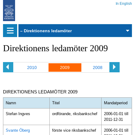
In English
Webbarkiv
Direktionens ledamöter 2009
11
2010
2009
2008
200
DIREKTIONENS LEDAMÖTER 2009
Namn
Titel
Mandatperiod
Stefan Ingves
ordförande, riksbankschef
2006-01-01 till
2011-12-31
Svante Öberg
förste vice riksbankschef
2006-01-01 till