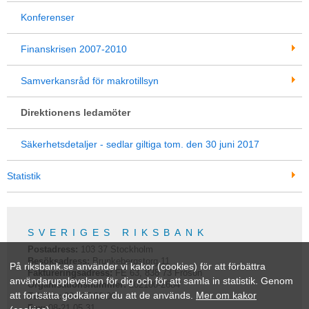
Konferenser
Finanskrisen 2007-2010
Samverkansråd för makrotillsyn
Direktionens ledamöter
Säkerhetsdetaljer - sedlar giltiga tom. den 30 juni 2017
Statistik
SVERIGES RIKSBANK
Postadress:
103 37
Stockholm
Besöksadress:
Brunkebergstorg 11
På riksbank.se använder vi kakor (cookies) för att förbättra
Faktureringsadress:
FE 63, 838 73 Frösön
användarupplevelsen för dig och för att samla in statistik. Genom
Organisationsnummer:
202100-2684
att fortsätta godkänner du att de används.
Mer om kakor
Telefon:
08-787 00 00
Fax:
08-21 05 31