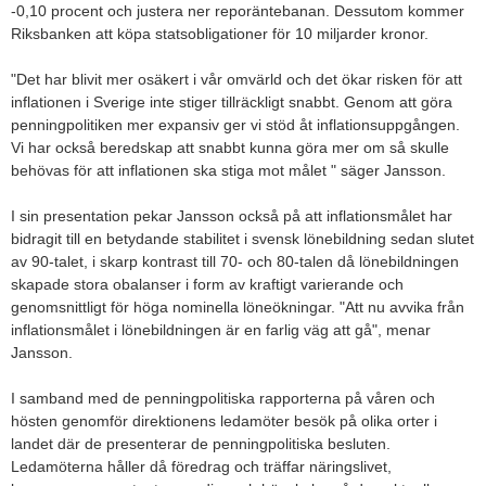
-0,10 procent och justera ner reporäntebanan. Dessutom kommer
Riksbanken att köpa statsobligationer för 10 miljarder kronor.
"Det har blivit mer osäkert i vår omvärld och det ökar risken för att
inflationen i Sverige inte stiger tillräckligt snabbt. Genom att göra
penningpolitiken mer expansiv ger vi stöd åt inflationsuppgången.
Vi har också beredskap att snabbt kunna göra mer om så skulle
behövas för att inflationen ska stiga mot målet " säger Jansson.
I sin presentation pekar Jansson också på att inflationsmålet har
bidragit till en betydande stabilitet i svensk lönebildning sedan slutet
av 90-talet, i skarp kontrast till 70- och 80-talen då lönebildningen
skapade stora obalanser i form av kraftigt varierande och
genomsnittligt för höga nominella löneökningar. "Att nu avvika från
inflationsmålet i lönebildningen är en farlig väg att gå", menar
Jansson.
I samband med de penningpolitiska rapporterna på våren och
hösten genomför direktionens ledamöter besök på olika orter i
landet där de presenterar de penningpolitiska besluten.
Ledamöterna håller då föredrag och träffar näringslivet,