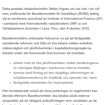
Detta pratade riksbankschefen Stefan Ingves om när han i sin roll
som ordförande för Baselkommittén för banktillsyn (BCBS) deltog
vid en konferens anordnad av Institute of International Finance (IIF)
i samband med Internationella valutafondens (IMF:s) och
Världsbankens årsmöten i Lima, Peru, den 9 oktober 2015.
Baselkommitténs arbetsplan fokuserar nu på att färdigställa
utestående reformer och hitta en bra balans mellan enkelhet,
riskkänslighet och jämförbarheten i kapitaltäckningsreglerna.
Arbetet under det kommande året kommer att innefatta:
arbete med att öka jämförbarheten mellan beräkningarna
av riskvägda tillgångar i bankernas interna modeller,
komma med förslag på den slutgiltiga utformningen av
schablonmetoderna för kreditrisk och operativ risk, samt,
färdigställa standarden för marknadsrisk
Han konstaterade också att vissa justeringar av regelverken kan
återstå eftersom Baselkommittén ska beakta såväl externa
synpunkter på de viktigare policyförslagen som resultaten av de