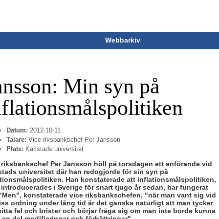
Webbarkiv
ansson: Min syn på
nflationsmålspolitiken
Datum:
2012-10-11
Talare:
Vice riksbankschef Per Jansson
Plats:
Karlstads universitet
 riksbankschef Per Jansson höll på torsdagen ett anförande vid
stads universitet där han redogjorde för sin syn på
ationsmålspolitiken. Han konstaterade att inflationsmålspolitiken,
introducerades i Sverige för snart tjugo år sedan, har fungerat
 "Men", konstaterade vice riksbankschefen, "när man vant sig vid
iss ordning under lång tid är det ganska naturligt att man tycker
hitta fel och brister och börjar fråga sig om man inte borde kunna
 en del modifieringar och förbättringar".