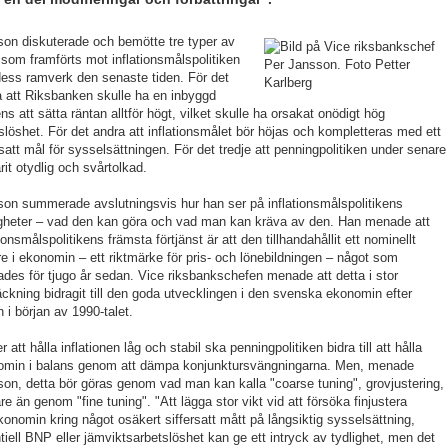
on diskuterade och bemötte tre typer av
k som framförts mot inflationsmålspolitiken
ess ramverk den senaste tiden. För det
a att Riksbanken skulle ha en inbyggd
ns att sätta räntan alltför högt, vilket skulle ha orsakat onödigt hög
slöshet. För det andra att inflationsmålet bör höjas och kompletteras med ett
rsatt mål för sysselsättningen. För det tredje att penningpolitiken under senare
arit otydlig och svårtolkad.
on summerade avslutningsvis hur han ser på inflationsmålspolitikens
gheter – vad den kan göra och vad man kan kräva av den. Han menade att
tionsmålspolitikens främsta förtjänst är att den tillhandahållit ett nominellt
e i ekonomin – ett riktmärke för pris- och lönebildningen – något som
des för tjugo år sedan. Vice riksbankschefen menade att detta i stor
äckning bidragit till den goda utvecklingen i den svenska ekonomin efter
n i början av 1990-talet.
r att hålla inflationen låg och stabil ska penningpolitiken bidra till att hålla
omin i balans genom att dämpa konjunktursvängningarna. Men, menade
on, detta bör göras genom vad man kan kalla "coarse tuning", grovjustering,
re än genom "fine tuning". "Att lägga stor vikt vid att försöka finjustera
konomin kring något osäkert siffersatt mått på långsiktig sysselsättning,
tiell BNP eller jämviktsarbetslöshet kan ge ett intryck av tydlighet, men det