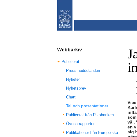
J
Webbarkiv
Publicerat
i
Pressmeddelanden
Nyheter
Nyhetsbrev
Chatt
Vice
Tal och presentationer
Karl
infl
Publicerat från Riksbanken
som 
väl.
Övriga rapporter
en v
sig 
Publikationer från Europeiska
göra