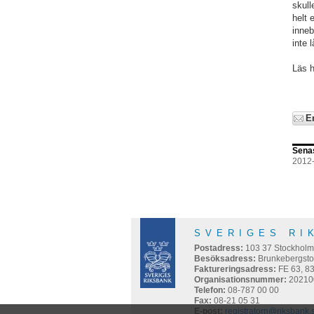
skull
helt 
inneb
inte 
Läs he
E
Sena
2012
SVERIGES RI
Postadress:
103 37
Stockhol
Besöksadress:
Brunkebergsto
Faktureringsadress:
FE 63, 8
Organisationsnummer:
20210
Telefon:
08-787 00 00
Fax:
08-21 05 31
E-post:
registratorn@riksbank.