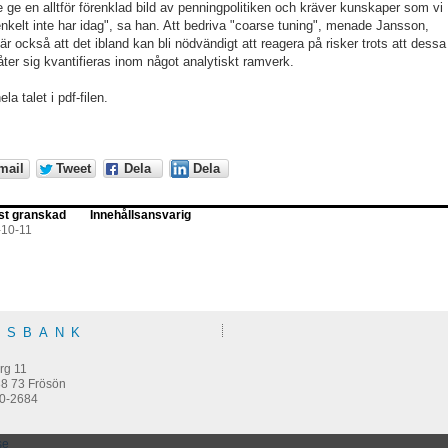
e ge en alltför förenklad bild av penningpolitiken och kräver kunskaper som vi
enkelt inte har idag", sa han. Att bedriva "coarse tuning", menade Jansson,
är också att det ibland kan bli nödvändigt att reagera på risker trots att dessa
låter sig kvantifieras inom något analytiskt ramverk.
la talet i pdf-filen.
mail
Tweet
Dela
Dela
st granskad
Innehållsansvarig
-10-11
KSBANK
m
rg 11
38 73 Frösön
0-2684
se