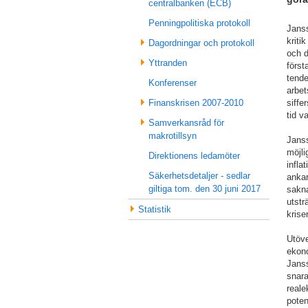
centralbanken (ECB)
Penningpolitiska protokoll
Janss
kriti
Dagordningar och protokoll
och d
Yttranden
först
tende
Konferenser
arbet
siffe
Finanskrisen 2007-2010
tid v
Samverkansråd för
makrotillsyn
Janss
möjli
Direktionens ledamöter
infla
Säkerhetsdetaljer - sedlar
ankar
giltiga tom. den 30 juni 2017
sakna
utstr
Statistik
krise
Utöve
ekon
Janss
snara
reale
poten