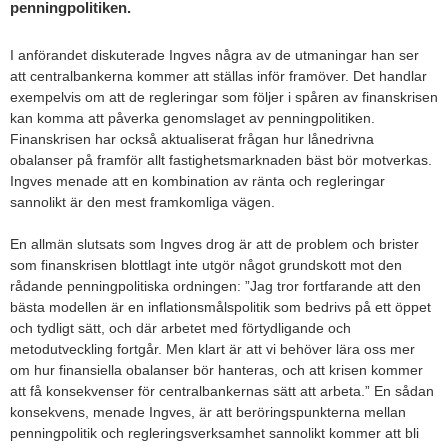
penningpolitiken.
I anförandet diskuterade Ingves några av de utmaningar han ser
att centralbankerna kommer att ställas inför framöver. Det handlar
exempelvis om att de regleringar som följer i spåren av finanskrisen
kan komma att påverka genomslaget av penningpolitiken.
Finanskrisen har också aktualiserat frågan hur lånedrivna
obalanser på framför allt fastighetsmarknaden bäst bör motverkas.
Ingves menade att en kombination av ränta och regleringar
sannolikt är den mest framkomliga vägen.
En allmän slutsats som Ingves drog är att de problem och brister
som finanskrisen blottlagt inte utgör något grundskott mot den
rådande penningpolitiska ordningen: ”Jag tror fortfarande att den
bästa modellen är en inflationsmålspolitik som bedrivs på ett öppet
och tydligt sätt, och där arbetet med förtydligande och
metodutveckling fortgår. Men klart är att vi behöver lära oss mer
om hur finansiella obalanser bör hanteras, och att krisen kommer
att få konsekvenser för centralbankernas sätt att arbeta.” En sådan
konsekvens, menade Ingves, är att beröringspunkterna mellan
penningpolitik och regleringsverksamhet sannolikt kommer att bli