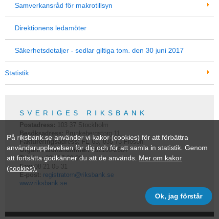
Samverkansråd för makrotillsyn
Direktionens ledamöter
Säkerhetsdetaljer - sedlar giltiga tom. den 30 juni 2017
Statistik
SVERIGES RIKSBANK
Postadress:
103 37
Stockholm
Besöksadress:
Brunkebergstorg 11
På riksbank.se använder vi kakor (cookies) för att förbättra
Faktureringsadress:
FE 63, 838 73 Frösön
användarupplevelsen för dig och för att samla in statistik. Genom
Organisationsnummer:
202100-2684
att fortsätta godkänner du att de används.
Mer om kakor
Telefon:
08-787 00 00
Fax:
08-21 05 31
(cookies).
E-post:
registratorn@riksbank.se
www.riksbank.se
Ok, jag förstår