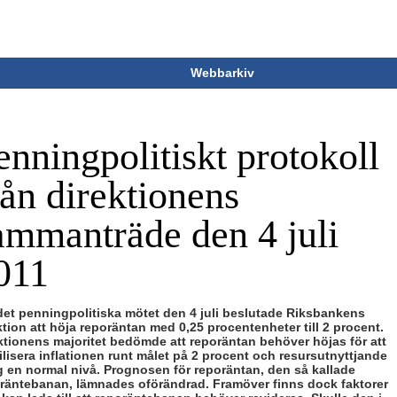
Webbarkiv
enningpolitiskt protokoll
rån direktionens
ammanträde den 4 juli
011
det penningpolitiska mötet den 4 juli beslutade Riksbankens
ktion att höja reporäntan med 0,25 procentenheter till 2 procent.
ktionens majoritet bedömde att reporäntan behöver höjas för att
ilisera inflationen runt målet på 2 procent och resursutnyttjande
g en normal nivå. Prognosen för reporäntan, den så kallade
räntebanan, lämnades oförändrad. Framöver finns dock faktorer