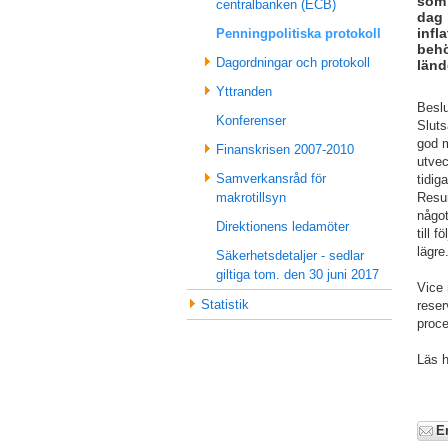
som 
centralbanken (ECB)
dag 
infl
Penningpolitiska protokoll
behö
Dagordningar och protokoll
länd
Yttranden
Beslu
Konferenser
Sluts
god m
Finanskrisen 2007-2010
utvec
Samverkansråd för
tidig
Resur
makrotillsyn
något
Direktionens ledamöter
till 
lägre
Säkerhetsdetaljer - sedlar
giltiga tom. den 30 juni 2017
Vice 
Statistik
reser
proce
Läs h
E