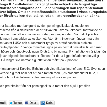
kan leda till att reporäntebanan behöver revideras. Skulle den i
höga KPI-inflationen påtagligt sätta avtryck i de långsiktiga
ationsförväntningarna och i lönebildningen kan reporäntebanan
ver höjas. Om den statsfinansiella situationen i vissa europeiska
er förvärras kan det istället leda till att reporäntebanan sänks.
tet fattades mot bakgrund av den penningpolitiska diskussionen.
atserna från diskussionen är att tillväxten i svensk ekonomi fortfarande är
en kommer att normaliseras under prognosperioden. Samtidigt präglas
klingen i omvärlden av osäkerhet. Återhämtningen går långsammare än
are väntat i USA och euroområdet tyngs av statsfinansiella problem.
sutnyttjandet i Sverige förväntas ligga på en normal nivå eller till och med
 högre och löneutvecklingen förutsätts bli normal. KPI-inflationen är idag hög
följd av stigande bostadsräntor. Rensat för detta ligger inflationen betydligt
. På längre sikt närmar sig inflationen målet på 2 procent.
riksbankschef Karolina Ekholm och vice riksbankschef Lars E.O. Svensson
verade sig mot beslutet att höja räntan med 0,25 procentenheter till 2,0
nt och mot räntebanan i den penningpolitiska rapporten.
ela protokollet från det penningpolitiska mötet den 4 juli i pdf-filen.
mail
Tweet
Dela
Dela