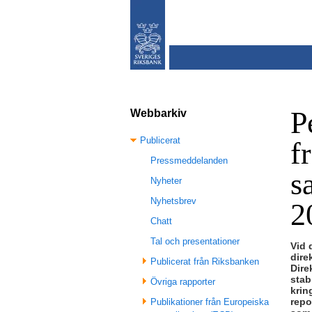
P
Webbarkiv
Publicerat
f
Pressmeddelanden
s
Nyheter
Nyhetsbrev
2
Chatt
Tal och presentationer
Vid 
dire
Publicerat från Riksbanken
Dire
stab
Övriga rapporter
krin
repo
Publikationer från Europeiska