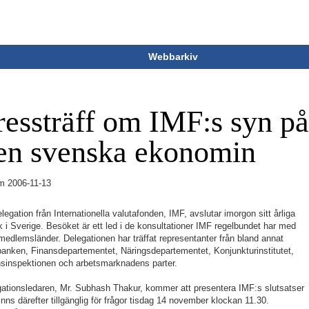
Webbarkiv
ressträff om IMF:s syn p
en svenska ekonomin
m
2006-11-13
legation från Internationella valutafonden, IMF, avslutar imorgon sitt årliga
 i Sverige. Besöket är ett led i de konsultationer IMF regelbundet har med
medlemsländer. Delegationen har träffat representanter från bland annat
anken, Finansdepartementet, Näringsdepartementet, Konjunkturinstitutet,
sinspektionen och arbetsmarknadens parter.
ationsledaren, Mr. Subhash Thakur, kommer att presentera IMF:s slutsatser
inns därefter tillgänglig för frågor tisdag 14 november klockan 11.30.