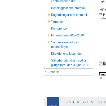
centralbanken (ECB)
Ingån
Penningpolitiska protokoll
IMF:s
att p
Dagordningar och protokoll
tisda
Yttranden
Konferenser
Finanskrisen 2007-2010
Samverkansråd för
makrotillsyn
Direktionens ledamöter
Säkerhetsdetaljer - sedlar
E
giltiga tom. den 30 juni 2017
Statistik
Sena
2011
SVERIGES RI