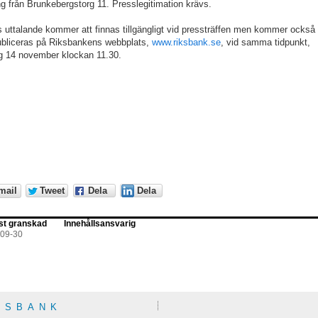
g från Brunkebergstorg 11. Presslegitimation krävs.
 uttalande kommer att finnas tillgängligt vid pressträffen men kommer också
ubliceras på Riksbankens webbplats,
www.riksbank.se
, vid samma tidpunkt,
g 14 november klockan 11.30.
mail
Tweet
Dela
Dela
st granskad
Innehållsansvarig
-09-30
KSBANK