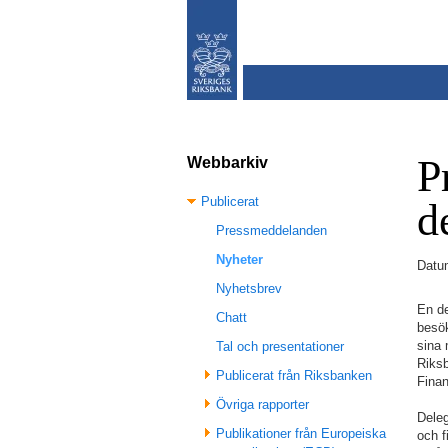
P
Webbarkiv
Publicerat
d
Pressmeddelanden
Nyheter
Datu
Nyhetsbrev
En de
Chatt
besök
sina 
Tal och presentationer
Riksb
Publicerat från Riksbanken
Finan
Övriga rapporter
Deleg
Publikationer från Europeiska
och f